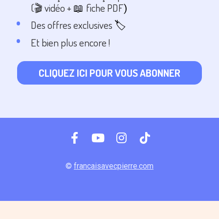
  (
🎬 vidéo + 
fiche PDF
📖 
)
Des offres exclusives 
🏷️
  Et bien plus encore !
CLIQUEZ ICI POUR VOUS ABONNER
Share on Facebook
Share on Youtube
Share on Instagr
Share on TikT
© 
francaisavecpierre.com