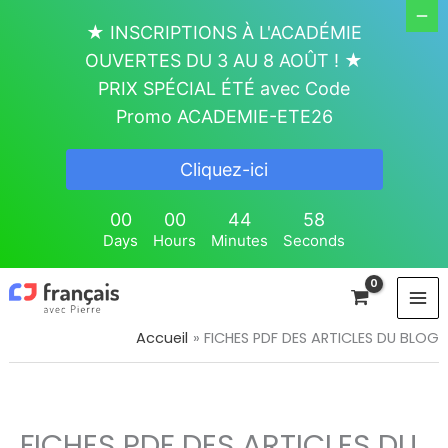
Aller
★ INSCRIPTIONS À L'ACADÉMIE
au
OUVERTES DU 3 AU 8 AOÛT ! ★
contenu
PRIX SPÉCIAL ÉTÉ avec Code
Promo ACADEMIE-ETE26
Cliquez-ici
00
00
44
57
Days
Hours
Minutes
Seconds
Accueil
FICHES PDF DES ARTICLES DU BLOG
FICHES PDF DES ARTICLES DU