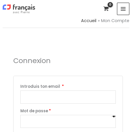
Aller
au
contenu
Accueil
Mon Compte
Obligatoire
Obligatoire
Connexion
Introduis ton email
*
Mot de passe
*