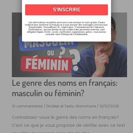
Les informations recueillies serviront à vous envoyer le cours gratuit, d’autre
matériel pour améliorer le français et à vous envoyer des messages commerciaux.
Responsable : InnovaBloom SL. Légitimation : Consentement de l’intéressé.
Destinataires : aucune donnée ne sera cédée à des personnes externes, sauf
obligation légale. Droits : accès, rectification, suppression, autres ; vous pouvez
consulter notre Politique de Confidentialité.
Le genre des noms en français:
masculin ou féminin?
10 commentaires
/
Dictées et Tests
,
Grammaire
/
10/01/2025
Connaissez-vous le genre des noms en français?
C’est ce que je vous propose de vérifier avec ce test