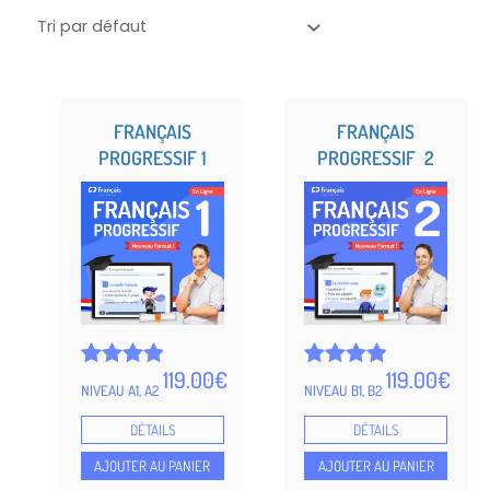
FRANÇAIS
FRANÇAIS
PROGRESSIF 1
PROGRESSIF 2
119.00
€
119.00
€
Noté
5
Noté
5
NIVEAU A1, A2
NIVEAU B1, B2
4.99
4.97
sur 5
sur 5
DÉTAILS
DÉTAILS
basé
basé
sur
sur
AJOUTER AU PANIER
AJOUTER AU PANIER
notations
notations