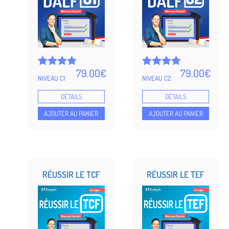
79.00
€
79.00
€
Noté
5
Noté
5
NIVEAU C1
NIVEAU C2
4.95
5.00
sur 5
sur 5
DÉTAILS
DÉTAILS
basé
basé
sur
sur
AJOUTER AU PANIER
AJOUTER AU PANIER
notations
notations
client
client
RÉUSSIR LE TCF
RÉUSSIR LE TEF