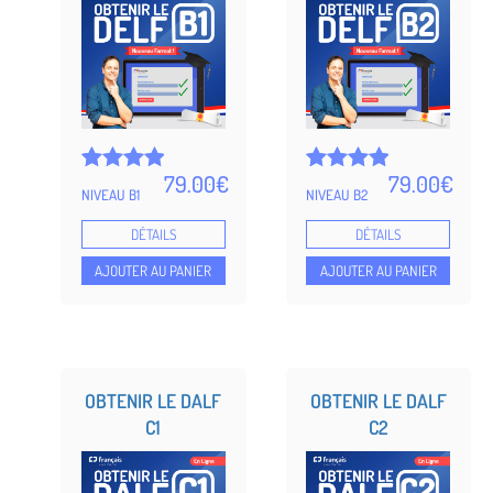
79.00
€
79.00
€
Noté
5
Noté
5
NIVEAU B1
NIVEAU B2
4.98
4.99
sur 5
sur 5
DÉTAILS
DÉTAILS
basé
basé
sur
sur
AJOUTER AU PANIER
AJOUTER AU PANIER
notations
notations
client
client
OBTENIR LE DALF
OBTENIR LE DALF
C1
C2