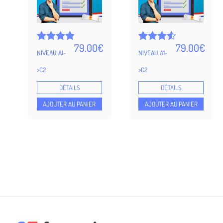
79.00
€
79.00
€
Noté
5
Noté
5
NIVEAU A1-
NIVEAU A1-
4.94
4.50
sur 5
sur 5
>C2
>C2
basé
basé
sur
sur
DÉTAILS
DÉTAILS
notations
notations
client
client
AJOUTER AU PANIER
AJOUTER AU PANIER