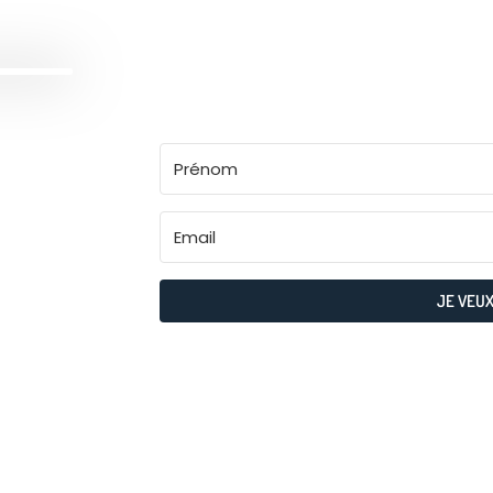
inspirés des épreuves offici
l’oral et à l’écrit et mieux 
attend le jour de l’examen !
JE VEUX