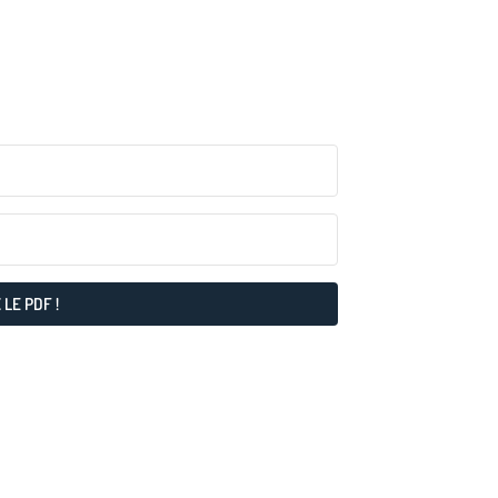
elles pour vous entraîner à
comprendre ce qui vous
 LE PDF !