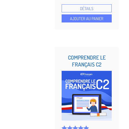
4.88
sur 5
DÉTAILS
basé sur
notations
AJOUTER AU PANIER
client
COMPRENDRE LE
FRANÇAIS C2