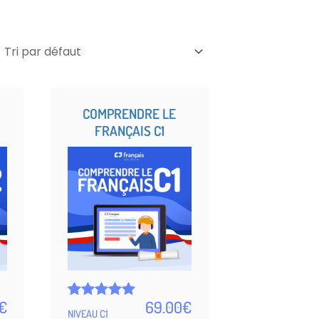
COMPRENDRE LE
FRANÇAIS C1
€
69.00
€
Noté
5
NIVEAU C1