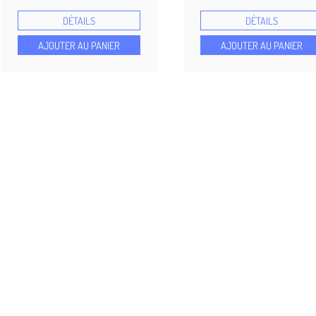
5.00
4.90
sur 5 basé
sur 5
DÉTAILS
DÉTAILS
sur
basé sur
notations
notations
AJOUTER AU PANIER
AJOUTER AU PANIER
client
client