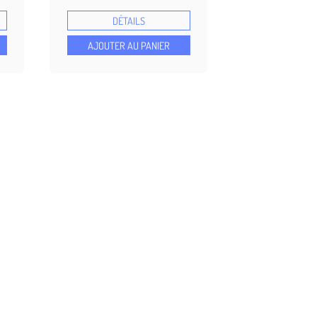
4.91
sur 5
DÉTAILS
basé sur
notations
AJOUTER AU PANIER
client