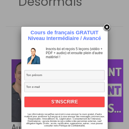
Désormais
Cours de français GRATUIT
Niveau Intermédiaire / Avancé
Inscris-toi et reçois 5 leçons (vidéo +
PDF + audio) et ensuite plein d'autre
matériel !
Les informations recueillies serviront à vous envoyer le cours gratuit, d’autre
matériel pour améliorer le français et à vous envoyer des messages commerciaux.
Responsable : InnovaBloom SL. Légitimation : Consentement de l’intéressé.
Destinataires : aucune donnée ne sera cédée à des personnes externes, sauf
Auparavant, Dorénavant,
obligation légale. Droits : accès, rectification, suppression, autres ; vous pouvez
consulter notre Politique de Confidentialité.