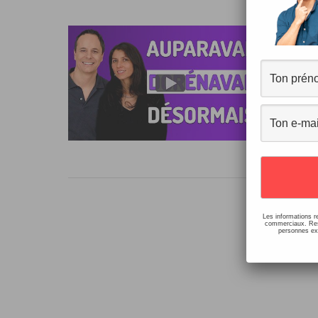
Au
22 c
Aup
vou
la p
Les informations r
commerciaux. Resp
personnes ext