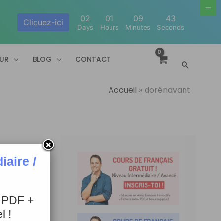
02
01
09
43
Cliquez-ici
Days
Hours
Minutes
Seconds
EUR
BLOG
CONTACT
Recherc
Accueil
dorénavant
aire /
+ PDF +
l !