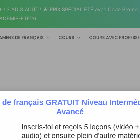
U 3 AU 8 AOÛT ! ★ PRIX SPÉCIAL ÉTÉ avec Code Promo
ADEMIE-ETE26
AMENS DE FRANÇAIS
COURS
COURS AVEC PROFESS
 de français GRATUIT Niveau Intermédi
Avancé
Inscris-toi et reçois 5 leçons (vidéo 
audio) et ensuite plein d'autre matérie