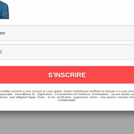
paravant, Dorénavant, Désormais…
ommentaires
/
Vocabulaire, Expressions
/
25/02/2018
aravant, Dorénavant, Désormais, à l’avenir… Dorénavant,
s tromperez plus avec ces mots :-) Vous pouvez nous suiv
age Facebook ; j’y […]
ecueillies serviront à vous envoyer le cours gratuit, d’autre matériel pour améliorer le français et à vous e
onsable : InnovaBloom SL. Légitimation : Consentement de l’intéressé. Destinataires : aucune donnée n
ernes, sauf obligation légale. Droits : accès, rectification, suppression, autres ; vous pouvez consulter notr
Confidentialité.