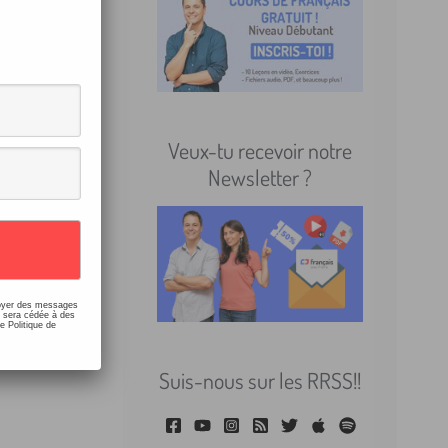
 vous ne
Veux-tu recevoir notre
Newsletter ?
re sur
nvoyer des messages
e sera cédée à des
e Politique de
Suis-nous sur les RRSS!!