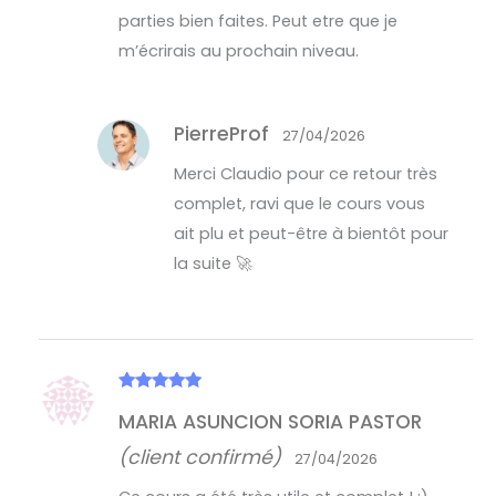
parties bien faites. Peut etre que je
m’écrirais au prochain niveau.
PierreProf
27/04/2026
Merci Claudio pour ce retour très
complet, ravi que le cours vous
ait plu et peut-être à bientôt pour
la suite 🚀
Note
5
sur
MARIA ASUNCION SORIA PASTOR
5
(client confirmé)
27/04/2026