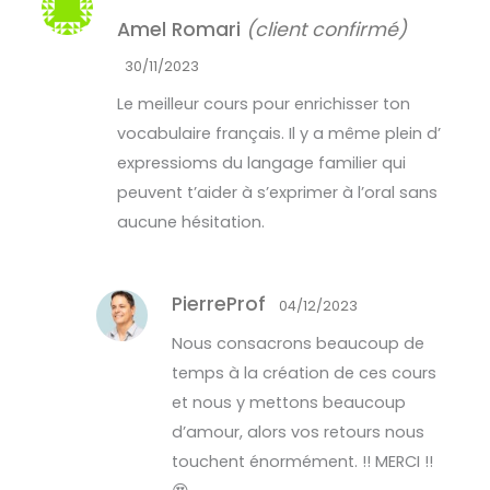
Note
5
sur
Amel Romari
(client confirmé)
5
30/11/2023
Le meilleur cours pour enrichisser ton
vocabulaire français. Il y a même plein d’
expressioms du langage familier qui
peuvent t’aider à s’exprimer à l’oral sans
aucune hésitation.
PierreProf
04/12/2023
Nous consacrons beaucoup de
temps à la création de ces cours
et nous y mettons beaucoup
d’amour, alors vos retours nous
touchent énormément. !! MERCI !!