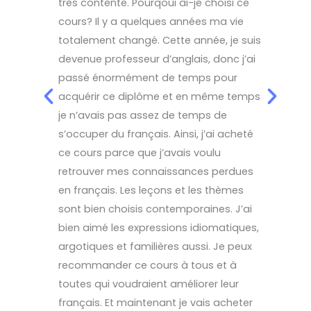
très contente. Pourqoui ai-je choisi ce
extraordi
cours? Il y a quelques années ma vie
de sujets 
totalement changé. Cette année, je suis
les questi
devenue professeur d’anglais, donc j’ai
aident be
passé énormément de temps pour
texte a é
acquérir ce diplôme et en même temps
même pour
je n’avais pas assez de temps de
concernan
s’occuper du français. Ainsi, j’ai acheté
Pierre et
ce cours parce que j’avais voulu
d'une man
retrouver mes connaissances perdues
qu'on dir
en français. Les leçons et les thèmes
s'efforce
sont bien choisis contemporaines. J’ai
bien aimé les expressions idiomatiques,
argotiques et familières aussi. Je peux
recommander ce cours à tous et à
toutes qui voudraient améliorer leur
français. Et maintenant je vais acheter