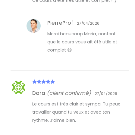
Ce cours a été très utile et complet ! :)
PierreProf
27/04/2026
Merci beaucoup Maria, content
que le cours vous ait été utile et
complet 😊
Note
5
sur
Dora
(client confirmé)
5
27/04/2026
Le cours est très clair et sympa. Tu peux
travailler quand tu veux et avec ton
rythme. J’aime bien.