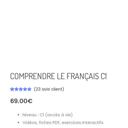
quantité
de
COMPRENDRE
LE
FRANÇAIS
C1
COMPRENDRE LE FRANÇAIS C1
(
23
avis client)
Noté
23
4.91
69.00
€
sur 5
basé sur
notations
client
Niveau : C1 (accès à vie)
Vidéos, fiches PDF, exercices interactifs