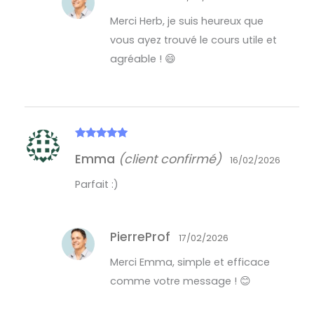
Merci Herb, je suis heureux que
vous ayez trouvé le cours utile et
agréable ! 😄
Note
5
sur
Emma
(client confirmé)
5
16/02/2026
Parfait :)
PierreProf
17/02/2026
Merci Emma, simple et efficace
comme votre message ! 😊