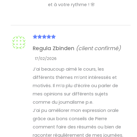
et à votre rythme ! 🌸
Note
5
sur
Regula Zbinden
(client confirmé)
5
17/02/2026
J’ai beaucoup aimé le cours, les
différents thèmes m’ont intéressés et
motivés. Il m’a plu d’écrire ou parler de
mes opinions sur différents sujets
comme du journalisme p.e.
J’ai pu améliorer mon expression orale
grâce aux bons conseils de Pierre
comment faire des résumés ou bien de
raconter régulièrement de mes journées.