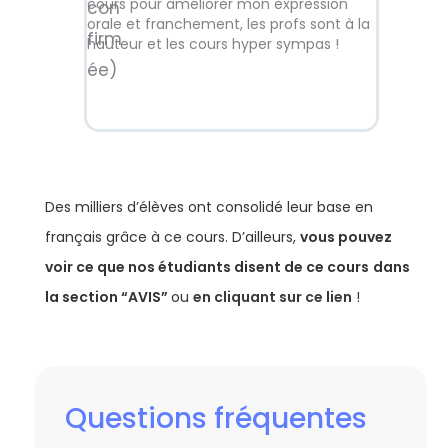
cours pour améliorer mon expression
thèmes so
orale et franchement, les profs sont à la
vocabulair
hauteur et les cours hyper sympas !
Des milliers d’élèves ont consolidé leur base en
français grâce à ce cours. D’ailleurs,
vous pouvez
voir ce que nos étudiants disent de ce cours
dans
la section “AVIS”
ou
en cliquant sur ce lien
!
Questions fréquentes