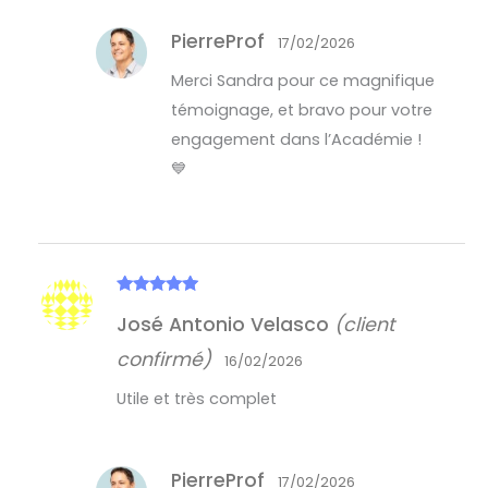
PierreProf
17/02/2026
Merci Sandra pour ce magnifique
témoignage, et bravo pour votre
engagement dans l’Académie !
💙
Note
5
sur
José Antonio Velasco
(client
5
confirmé)
16/02/2026
Utile et très complet
PierreProf
17/02/2026