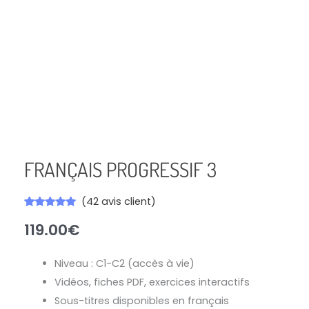
de
Français
Progressif 3
FRANÇAIS PROGRESSIF 3
(
42
avis client)
Noté
42
4.98
119.00
€
sur 5
basé sur
notations
client
Niveau : C1-C2 (accès à vie)
Vidéos, fiches PDF, exercices interactifs
Sous-titres disponibles en français