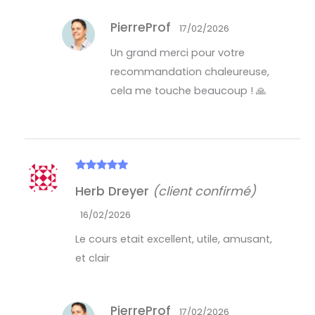
PierreProf
17/02/2026
Un grand merci pour votre
recommandation chaleureuse,
cela me touche beaucoup ! 🙏
Note
5
sur
Herb Dreyer
(client confirmé)
5
16/02/2026
Le cours etait excellent, utile, amusant,
et clair
PierreProf
17/02/2026