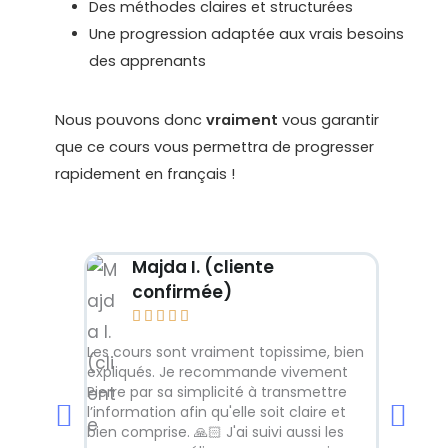
Des méthodes claires et structurées
Une progression adaptée aux vrais besoins
des apprenants
Nous pouvons donc
vraiment
vous garantir
que ce cours vous permettra de progresser
rapidement en français !
Majda I. (cliente
Lo
confirmée)
co







Les cours sont vraiment topissime, bien
À mon avi
expliqués. Je recommande vivement
les étudi
Pierre par sa simplicité à transmettre
niveau de
l’information afin qu'elle soit claire et
sur la gr
bien comprise. 🙏🏻 J'ai suivi aussi les
conçu ave