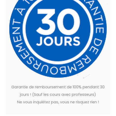
Garantie de remboursement de 100% pendant 30
jours ! (Sauf les cours avec professeurs)
Ne vous inquiétez pas, vous ne risquez rien !