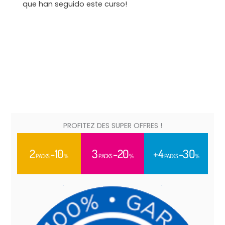
que han seguido este curso!
PROFITEZ DES SUPER OFFRES !
2
-10
3
-20
+4
-30
PACKS
%
PACKS
%
PACKS
%