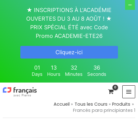
Aller
★ INSCRIPTIONS À L'ACADÉMIE
au
OUVERTES DU 3 AU 8 AOÛT ! ★
contenu
PRIX SPÉCIAL ÉTÉ avec Code
Promo ACADEMIE-ETE26
Cliquez-ici
01
13
32
35
Days
Hours
Minutes
Seconds
Accueil
Tous les Cours
Produits
Francés para principiantes 1