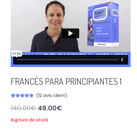
Le
Le
prix
prix
initial
actuel
était :
est :
140.00€.
49.00€.
FRANCÉS PARA PRINCIPIANTES 1
(
12
avis client)
Noté
12
4.83
140.00
€
49.00
€
sur 5
basé sur
notations
Rupture de stock
client