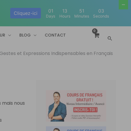
01
13
51
02
Cliquez-ici
Days
Hours
Minutes
Seconds
EUR
BLOG
CONTACT
Recherc
Gestes et Expressions Indispensables en Français
s mais nous
s