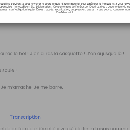
ecueillies serviront à vous envoyer le cours gratuit, d’autre matériel pour améliorer le français et à vous e
onsable : InnovaBloom SL. Légitimation : Consentement de l’intéressé. Destinataires : aucune donnée n
ernes, sauf obligation légale. Droits : accès, rectification, suppression, autres ; vous pouvez consulter notr
Confidentialité.
i ras le bol ! J’en ai ras la casquette ! J’en ai jusque là !
 soule !
. Je m’arrache. Je me barre.
Transcription
le, je l’ai regardée et j’ai vu qu’à la fin tu faisais comme 