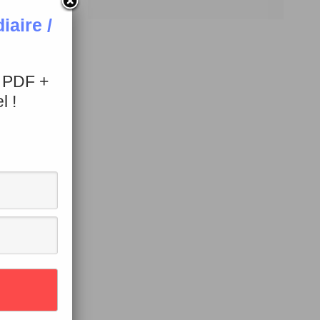
aire /
+ PDF +
l !