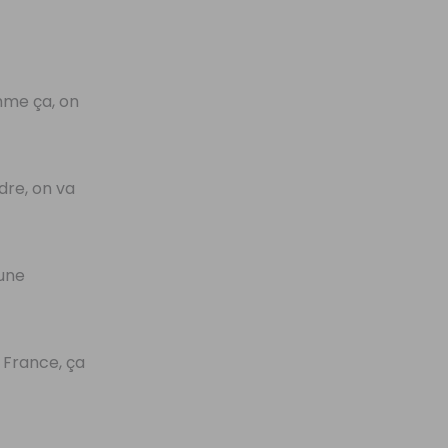
mme ça, on
dre, on va
 une
n France, ça