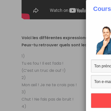
Cours
Fich
Voici les différentes expressions vues dans 
Peux-tu retrouver quels sont les gestes ass
1)
Tu es fou ! Il est fada !
(C’est un truc de ouf !)
2)
Mon œil ! Je ne te crois pas !
3)
Chut ! Ne fais pas de bruit !
4)