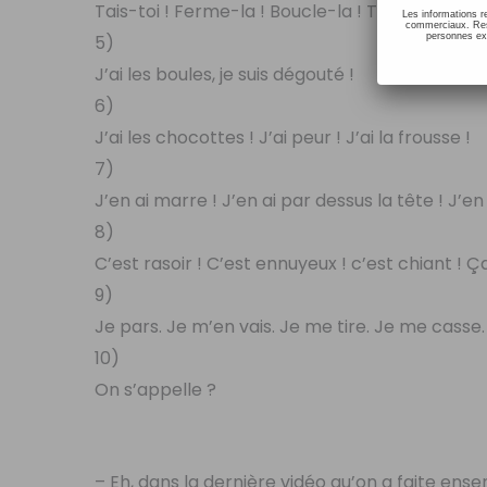
Tais-toi ! Ferme-la ! Boucle-la ! Ta gueule !
Les informations r
commerciaux. Resp
personnes ext
5)
J’ai les boules, je suis dégouté !
6)
J’ai les chocottes ! J’ai peur ! J’ai la frousse !
7)
J’en ai marre ! J’en ai par dessus la tête ! J’en a
8)
C’est rasoir ! C’est ennuyeux ! c’est chiant ! Ça
9)
Je pars. Je m’en vais. Je me tire. Je me casse
10)
On s’appelle ?
– Eh, dans la dernière vidéo qu’on a faite ensemb