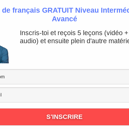
 de français GRATUIT Niveau Intermédi
Avancé
e récapitulative et Exercice
Inscris-toi et reçois 5 leçons (vidéo 
audio) et ensuite plein d'autre matérie
la vidéo.
ociés à ces expressions ?