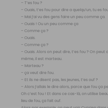
– T’es fou ?
– Ouais, t’es fou pour dire a quelqu’un, tu es fou
– Mai j’ai vu des gens faire un peu comme ça.
– Ouais ! Ou un peu comme ça
– Comme ça ?
– Ouais.
– Comme ça ?
– Ouais. Alors on peut dire, t’es fou ? On peut dir
même, il est marteau.
– Marteau ?
– ça veut dire fou.
– Et ils ne disent pas, les jeunes, t’es ouf ?
– Alors j’allais le dire alors, parce que fou ça 
Oh c’est fou ! Et dans ce cas-là, on utilise be
lieu de fou, ça fait ouf.
Alors par exemple, on peut voir Cyprien dans ses