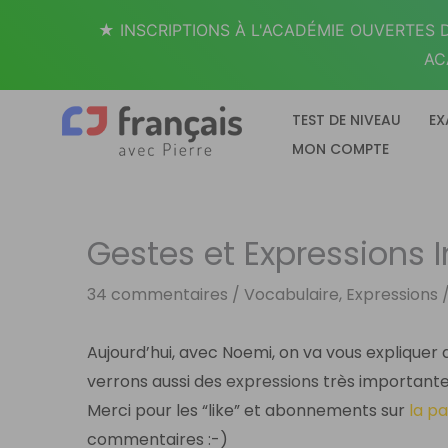
Aller
★ INSCRIPTIONS À L'ACADÉMIE OUVERTES D
au
AC
contenu
TEST DE NIVEAU
EX
MON COMPTE
Gestes et Expressions 
34 commentaires
/
Vocabulaire, Expressions
/
Aujourd’hui, avec Noemi, on va vous explique
verrons aussi des
expressions
très important
Merci pour les “like” et abonnements sur
la p
commentaires :-)