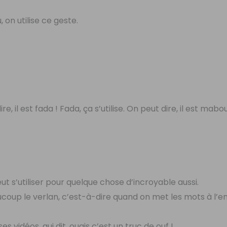
, on utilise ce geste.
e, il est fada ! Fada, ça s’utilise. On peut dire, il est mabou
peut s’utiliser pour quelque chose d’incroyable aussi.
aucoup le verlan, c’est-à-dire quand on met les mots à l’e
 vidéos, qui dit, ouais c’est un truc de ouf !