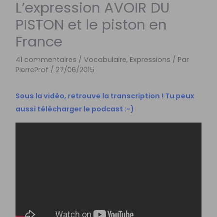
L’expression AVOIR DU
PISTON et le piston en
France
41 commentaires
/
Vocabulaire, Expressions
/ Par
PierreProf
/
27/06/2015
Sous la vidéo, retrouve la transcription !
Tu peux
aussi télécharger le podcast :-)