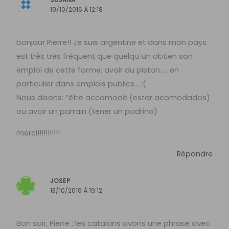
19/10/2016 À 12:18
bonjour Pierre!! Je suis argentine et dans mon pays
est très très fréquent que quelqu´un obtien son
emploi de cette forme: avoir du piston….. en
particulier dans emplois publics… :(
Nous disons: “être accomodé (estar acomodados)
ou avoir un parrain (tener un padrino)
merci!!!!!!!!!!!
Répondre
JOSEP
13/10/2016 À 19:12
Bon soir, Pierre ; les catalans avons une phrase avec