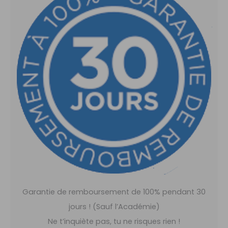
Garantie de remboursement de 100% pendant 30
jours ! (Sauf l’Académie)
Ne t’inquiète pas, tu ne risques rien !