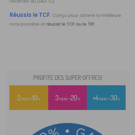
l’examen du DALF C2.
Réussis le TCF
.
Conçu pour obtenir la meilleure
note possible et
réussir le TCF ou le TEF
.
PROFITE DES SUPER OFFRES!
2
-10
3
-20
+4
-30
PACKS
%
PACKS
%
PACKS
%