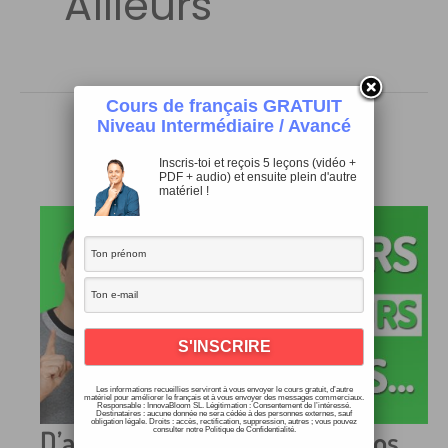
Ailleurs
Cours de français GRATUIT
Niveau Intermédiaire / Avancé
Inscris-toi et reçois 5 leçons (vidéo +
PDF + audio) et ensuite plein d'autre
matériel !
Les informations recueillies serviront à vous envoyer le cours gratuit, d’autre
matériel pour améliorer le français et à vous envoyer des messages commerciaux.
Responsable : InnovaBloom SL. Légitimation : Consentement de l’intéressé.
Destinataires : aucune donnée ne sera cédée à des personnes externes, sauf
obligation légale. Droits : accès, rectification, suppression, autres ; vous pouvez
D’ailleurs, Par ailleurs, À propos…
consulter notre Politique de Confidentialité.