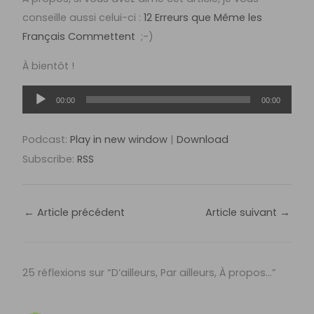
conseille aussi celui-ci :
12 Erreurs que Même les
Français Commettent
;-)
À bientôt !
Lecteur
00:00
00:00
audio
Podcast:
Play in new window
|
Download
Subscribe:
RSS
←
Article précédent
Article suivant
→
25 réflexions sur “D’ailleurs, Par ailleurs, À propos…”