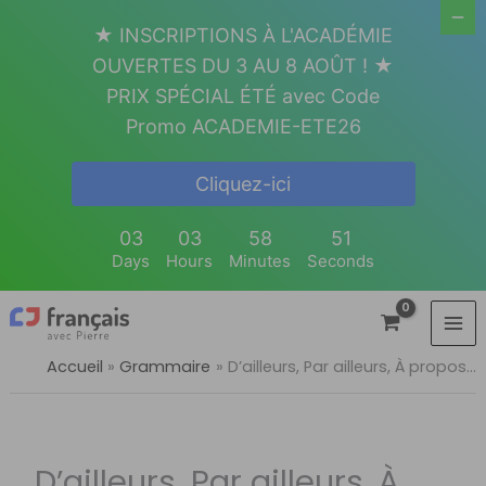
Aller
★ INSCRIPTIONS À L'ACADÉMIE
au
OUVERTES DU 3 AU 8 AOÛT ! ★
contenu
PRIX SPÉCIAL ÉTÉ avec Code
Promo ACADEMIE-ETE26
Cliquez-ici
03
03
58
50
Days
Hours
Minutes
Seconds
Accueil
Grammaire
D’ailleurs, Par ailleurs, À propos…
D’ailleurs, Par ailleurs, À