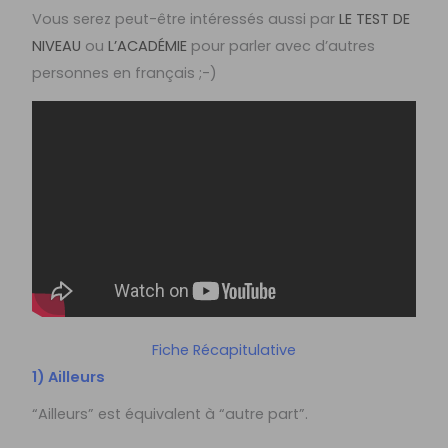
Vous serez peut-être intéressés aussi par
LE TEST DE
NIVEAU
ou
L’ACADÉMIE
pour parler avec d’autres
personnes en français ;-)
Fiche Récapitulative
1) Ailleurs
“Ailleurs” est équivalent à “autre part”.