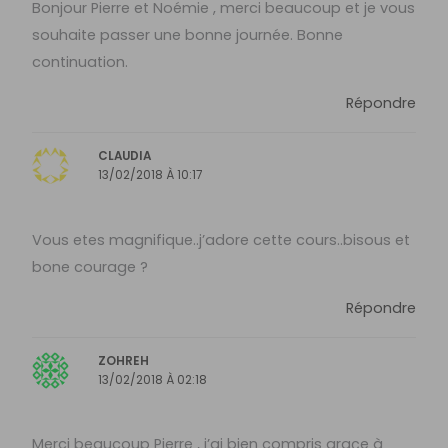
Bonjour Pierre et Noémie , merci beaucoup et je vous
souhaite passer une bonne journée. Bonne
continuation.
Répondre
CLAUDIA
13/02/2018 À 10:17
Vous etes magnifique..j’adore cette cours..bisous et
bone courage ?
Répondre
ZOHREH
13/02/2018 À 02:18
Merci beaucoup Pierre , j’ai bien compris graçe à