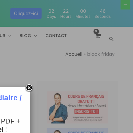
02
22
00
45
Cliquez-ici
Days
Hours
Minutes
Seconds
EUR
BLOG
CONTACT
Recherc
Accueil
black friday
aire /
+ PDF +
l !