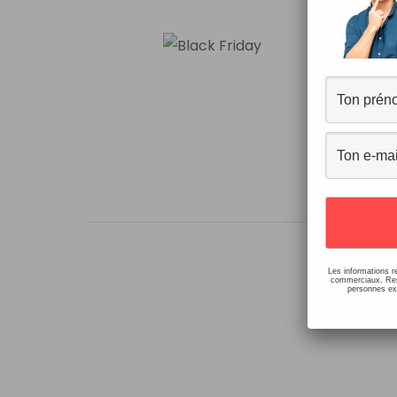
Bl
3 co
🔖P
D’U
ICI
Les informations r
commerciaux. Resp
personnes ext