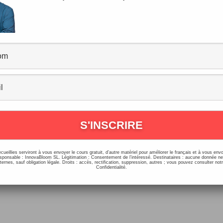
ack Friday 2018 sur Français avec Pie
mmentaires
/
Les Cours de Français et l'Académie
/
22/11/2018
OUR PROFITER DES OFFRES DU BLACK FRIDAY, IL TE SUFFIT
TILISER CE CODE PROMO : BF2018🔖 CHOISIS D’ABORD TES
 PUIS VA DANS TON PANIER […]
ecueillies serviront à vous envoyer le cours gratuit, d’autre matériel pour améliorer le français et à vous e
onsable : InnovaBloom SL. Légitimation : Consentement de l’intéressé. Destinataires : aucune donnée n
ernes, sauf obligation légale. Droits : accès, rectification, suppression, autres ; vous pouvez consulter notr
Confidentialité.