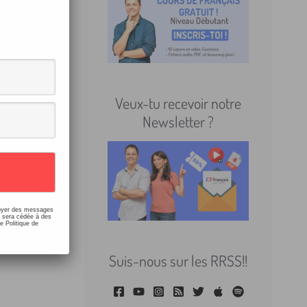
rre !
Veux-tu recevoir notre
Newsletter ?
 COURS
nvoyer des messages
e sera cédée à des
e Politique de
Suis-nous sur les RRSS!!