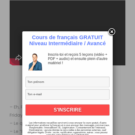
Cours de français GRATUIT
Niveau Intermédiaire / Avancé
Inscris-toi et reçois 5 leçons (vidéo +
PDF + audio) et ensuite plein d'autre
matériel !
Black Friday 2018 sur Français avec Pierre !
(Transcription de la vidéo)
– Eh, Pierre ! Tu sais que demain, c’est le “Black
Friday” ?
– Le quoi ?
Les informations recueillies serviront à vous envoyer le cours gratuit, d’autre
matériel pour améliorer le français et à vous envoyer des messages commerciaux.
Responsable : InnovaBloom SL. Légitimation : Consentement de l’intéressé.
– Le “Black Friday” !
Destinataires : aucune donnée ne sera cédée à des personnes externes, sauf
obligation légale. Droits : accès, rectification, suppression, autres ; vous pouvez
consulter notre Politique de Confidentialité.