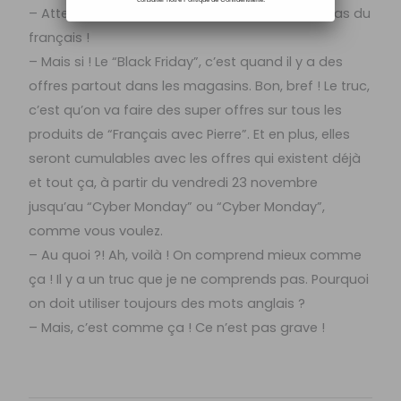
– Attends mais ça, c’est de l’anglais, ce n’est pas du
français !
– Mais si ! Le “Black Friday”, c’est quand il y a des
offres partout dans les magasins. Bon, bref ! Le truc,
c’est qu’on va faire des super offres sur tous les
produits de “Français avec Pierre”. Et en plus, elles
seront cumulables avec les offres qui existent déjà
et tout ça, à partir du vendredi 23 novembre
jusqu’au “Cyber Monday” ou “Cyber Monday”,
comme vous voulez.
– Au quoi ?! Ah, voilà ! On comprend mieux comme
ça ! Il y a un truc que je ne comprends pas. Pourquoi
on doit utiliser toujours des mots anglais ?
– Mais, c’est comme ça ! Ce n’est pas grave !