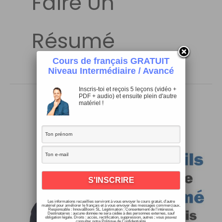
Faire Un
Résumé
Cours de français GRATUIT
Niveau Intermédiaire / Avancé
Inscris-toi et reçois 5 leçons (vidéo +
PDF + audio) et ensuite plein d'autre
matériel !
Les informations recueillies serviront à vous envoyer le cours gratuit, d’autre
matériel pour améliorer le français et à vous envoyer des messages commerciaux.
Responsable : InnovaBloom SL. Légitimation : Consentement de l’intéressé.
Destinataires : aucune donnée ne sera cédée à des personnes externes, sauf
obligation légale. Droits : accès, rectification, suppression, autres ; vous pouvez
consulter notre Politique de Confidentialité.