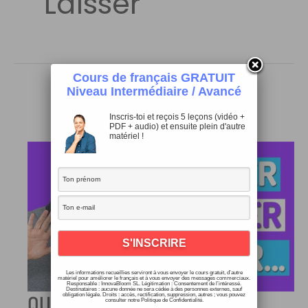
Laisser
Cours de français GRATUIT
Niveau Intermédiaire / Avancé
Inscris-toi et reçois 5 leçons (vidéo +
PDF + audio) et ensuite plein d'autre
matériel !
Les informations recueillies serviront à vous envoyer le cours gratuit, d’autre
matériel pour améliorer le français et à vous envoyer des messages commerciaux.
Responsable : InnovaBloom SL. Légitimation : Consentement de l’intéressé.
Destinataires : aucune donnée ne sera cédée à des personnes externes, sauf
QUITTER, LAISSER, ARRÊTER,
obligation légale. Droits : accès, rectification, suppression, autres ; vous pouvez
consulter notre Politique de Confidentialité.