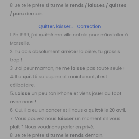
8. Je te le prête si tu me le
rends / laisses / quittes
/ pars
demain.
Quitter, laisser… Correction
1. En 1999, j’ai
quitté
ma ville natale pour m’installer à
Marseille.
2. Tu dois absolument
arrêter
la bière, tu grossis
trop !
3. J’ai peur maman, ne me
laisse
pas toute seule !
4. Il a
quitté
sa copine et maintenant, il est
célibataire.
5.
Laisse
un peu ton iPhone et viens jouer au foot
avec nous !
6. Oui, il a eu un cancer et il nous a
quitté
le 20 avril.
7. Vous pouvez nous
laisser
un moment s’il vous
plait ? Nous voudrions parler en privé.
8. Je te le prête si tu me le
rends
demain.