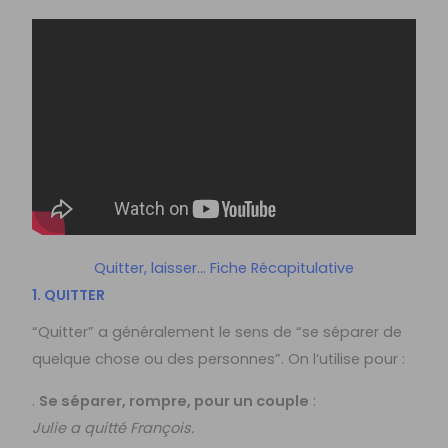
Quitter, laisser… Fiche Récapitulative
1. QUITTER
“Quitter” a généralement le sens de “se séparer de
quelque chose ou des personnes”. On l’utilise pour :
.
Se séparer, rompre, pour un couple
:
Julie a quitté François.