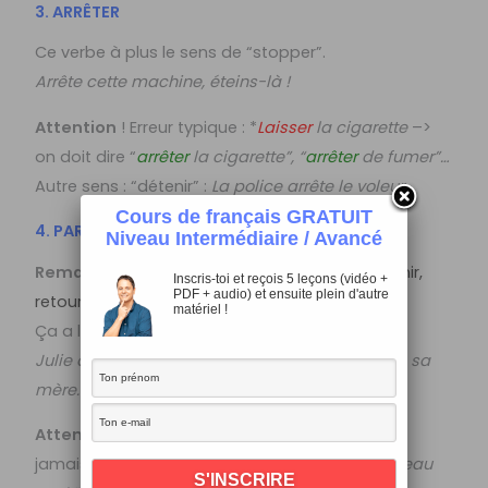
3. ARRÊTER
Ce verbe à plus le sens de “stopper”.
Arrête cette machine, éteins-là !
Attention
! Erreur typique : *
Laisser
la cigarette
–>
on doit dire “
a
rrêter
la cigarette”, “
arrêter
de fumer”…
Autre sens : “détenir” :
La police arrête le voleur.
Cours de français GRATUIT
4. PARTIR
Niveau Intermédiaire / Avancé
Remarque :
voir aussi la vidéo de
rentrer, revenir,
Inscris-toi et reçois 5 leçons (vidéo +
PDF + audio) et ensuite plein d'autre
retourner
.
matériel !
Ça a le sens de “s’en aller”:
Julie a quitté François, elle est partie vivre chez sa
mère.
Attention
, pour les hispanophones, “partir” n’a
jamais le sens de “couper” ! :
“Je
coupe
un gâteau