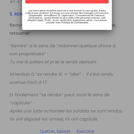
en 4.” et non “Je *
pars
un gâteau en 4.” !
Les informations recueillies serviront à vous envoyer le cours gratuit, d’autre
5. RENDRE
matériel pour améliorer le français et à vous envoyer des messages commerciaux.
Responsable : InnovaBloom SL. Légitimation : Consentement de l’intéressé.
Destinataires : aucune donnée ne sera cédée à des personnes externes, sauf
obligation légale. Droits : accès, rectification, suppression, autres ; vous pouvez
consulter notre Politique de Confidentialité.
Remarque :
voir aussi la vidéo de
rentrer, revenir,
retourner
.
“Rendre” a le sens de “redonner quelque chose à
son propriétaire” :
Tu me le prêtes et je te le rends demain.
Attention à “se rendre À” = “aller” :
Il s’est rendu
avenue Foch à 17.
Et finalement “se rendre” peut avoir le sens de
“capituler” :
Après une lutte acharnée les soldats se sont rendus,
ils ont déposé les armes, ils ont capitulé.
Quitter, laisser… Exercice