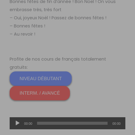
Bonnes fêtes de fin d’année ! Bon Noël ! On vous
embrasse très, très fort
– Oui, joyeux Noël ! Passez de bonnes fêtes !
– Bonnes fêtes !
– Au revoir !
Profite de nos cours de français totalement
gratuits:
NIVEAU DÉBUTANT
INTERM. / AVANCÉ
Lecteur
00:00
00:00
audio