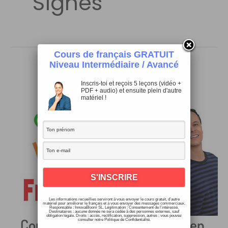
Signes
Cours de français GRATUIT
Niveau Intermédiaire / Avancé
Inscris-toi et reçois 5 leçons (vidéo +
PDF + audio) et ensuite plein d'autre
matériel !
Les informations recueillies serviront à vous envoyer le cours gratuit, d’autre
matériel pour améliorer le français et à vous envoyer des messages commerciaux.
Responsable : InnovaBloom SL. Légitimation : Consentement de l’intéressé.
Destinataires : aucune donnée ne sera cédée à des personnes externes, sauf
obligation légale. Droits : accès, rectification, suppression, autres ; vous pouvez
Comment dire @, L’, -, %, etc. en
consulter notre Politique de Confidentialité.