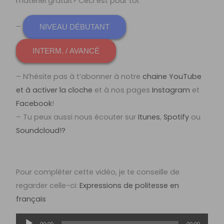
matériel gratuit? Ceci est pour toi:
–
NIVEAU DÉBUTANT
INTERM. / AVANCÉ
– N’hésite pas à t’abonner à notre
chaine YouTube
et à activer la cloche
et à nos pages
Instagram
et
Facebook
!
– Tu peux aussi nous écouter sur
Itunes
,
Spotify
ou
Soundcloud!?
Pour compléter cette vidéo, je te conseille de
regarder celle-ci:
Expressions de politesse en
français
Lecteur
00:00
00:00