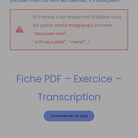
Excusez-moi! Où sont les toilettes, s’il vous plait?
En France, il est important d’utiliser tous
les petits
mots magiques
comme
“
excusez-moi
”,
“
s’il vous plait
”, “
merci
”…!
Fiche PDF – Exercice –
Transcription