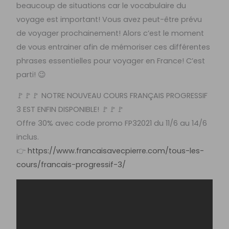
beaucoup de situations car le vocabulaire du
voyage est important! Vous avez peut-être prévu
de voyager prochainement! Alors c’est le moment
de vous entrainer afin de mémoriser ces différentes
phrases essentielles pour voyager en France! C’est
parti! 😉
🚩🚩🚩 NOTRE NOUVEAU COURS FRANÇAIS PROGRESSIF
3 EST ENFIN DISPONIBLE! 🚩🚩🚩
Offre 30% avec code promo FP32021 du 11/6 au 14/6
inclus.
👉
https://www.francaisavecpierre.com/tous-les-
cours/francais-progressif-3/