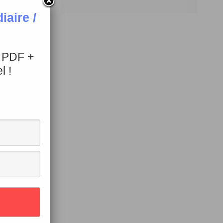
aire /
+ PDF +
l !
embres de