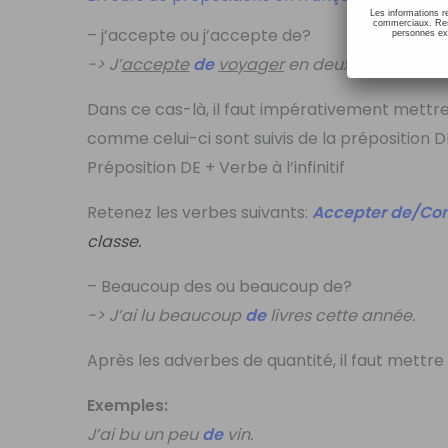
Les informations r
commerciaux. Resp
– j’accepte ou j’accepte de?
personnes ext
-> J’
accepte
de
voyager
en deuxième classe
Dans ce cas-là, il faut impérativement mettre
comme celui-ci sont suivis de la préposition DE,
Préposition DE + Verbe à l’infinitif
Retenez les verbes suivants:
Accepter
de/Cont
classe.
– Beaucoup des ou beaucoup de?
-> J’ai lu beaucoup
de
livres cette année.
Après les adverbes de quantité, il faut mettre 
Exemples:
J’ai bu un peu
de
vin.