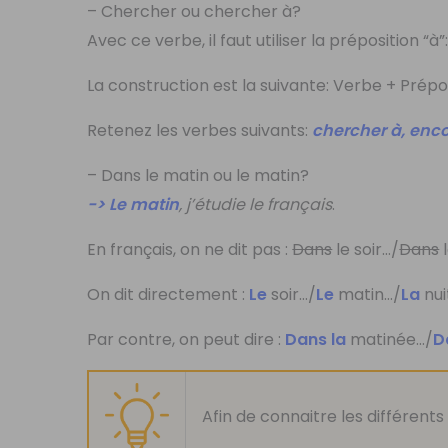
– Chercher ou chercher à?
Avec ce verbe, il faut utiliser la préposition “à”
La construction est la suivante: Verbe + Préposi
Retenez les verbes suivants:
chercher à, enco
– Dans le matin ou le matin?
-> Le matin
, j’étudie le français
.
En français, on ne dit pas :
Dans
le soir…/
Dans
l
On dit directement :
Le
soir…/
Le
matin…/
La
nui
Par contre, on peut dire :
Dans la
matinée…/
D
Afin de connaitre les différent