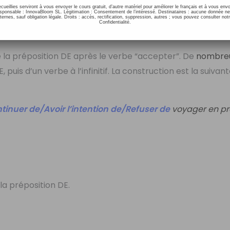
ecueillies serviront à vous envoyer le cours gratuit, d’autre matériel pour améliorer le français et à vous e
onsable : InnovaBloom SL. Légitimation : Consentement de l’intéressé. Destinataires : aucune donnée n
ernes, sauf obligation légale. Droits : accès, rectification, suppression, autres ; vous pouvez consulter notr
Confidentialité.
.
 la préposition DE après le verbe “accepter”. De
nombre
 puis d’un verbe à l’infinitif. La construction est la suivan
inuer de/Avoir l’intention de/Refuser de
voyager en p
la préposition DE.