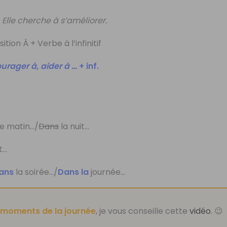
:
Elle cherche à s’améliorer.
tion À + Verbe à l’infinitif
urager à, aider à …
+ inf.
e matin…/
Dans
la nuit…
t…
ans
la soirée…/
Dans la
journée…
s
moments de la journée
, je vous conseille cette
vidéo
. 😉