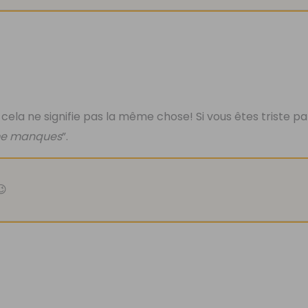
cela ne signifie pas la même chose! Si vous êtes triste p
me manques
”.
😉