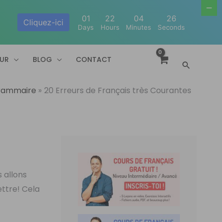
01
22
04
25
Cliquez-ici
Days
Hours
Minutes
Seconds
EUR
BLOG
CONTACT
Recherc
rammaire
20 Erreurs de Français très Courantes
 allons
ettre! Cela