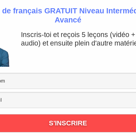
 de français GRATUIT Niveau Intermédi
Avancé
Inscris-toi et reçois 5 leçons (vidéo 
audio) et ensuite plein d'autre matérie
ulaire du travail en français normalement réservée aux m
JE M'INSCRIS!