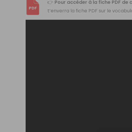
👉
Pour accéder à la fiche PDF de ce
t’enverra la fiche PDF sur le vocabula