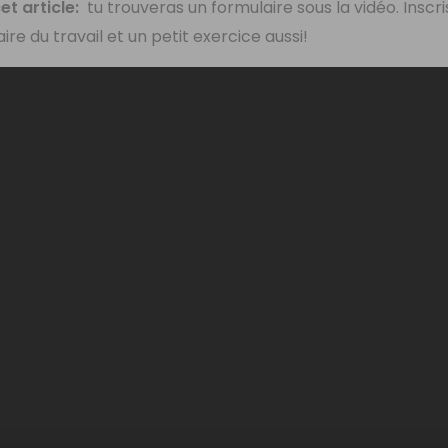
t article:
tu trouveras un formulaire sous la vidéo. Inscri
ire du travail et un petit exercice aussi!