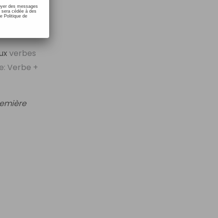
nvoyer des messages
e sera cédée à des
e Politique de
ux
verbes
te: Verbe +
remière