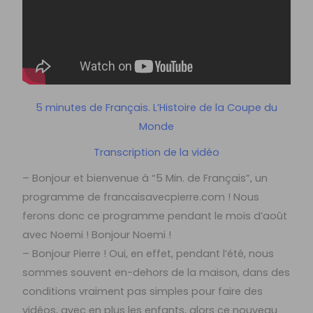
5 minutes de Français. L’Histoire de la Coupe du
Monde
Transcription de la vidéo
– Bonjour et bienvenue à “5 Min. de Français”, un
programme de francaisavecpierre.com ! Nous
ferons donc ce programme pendant le mois d’août
avec Noemi ! Bonjour Noemi !
– Bonjour Pierre ! Oui, en effet, pendant l’été, nous
sommes souvent en-dehors de la maison, dans des
conditions vraiment pas simples pour faire des
vidéos, avec en plus les enfants, alors ce nouveau