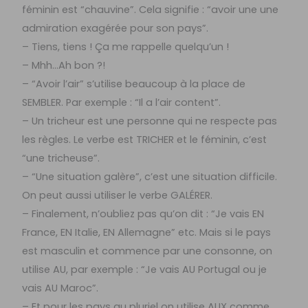
féminin est “chauvine”. Cela signifie : “avoir une une
admiration exagérée pour son pays”.
– Tiens, tiens ! Ça me rappelle quelqu’un !
– Mhh…Ah bon ?!
– “Avoir l’air” s’utilise beaucoup à la place de
SEMBLER. Par exemple : “Il a l’air content”.
– Un tricheur est une personne qui ne respecte pas
les règles. Le verbe est TRICHER et le féminin, c’est
“une tricheuse”.
– “Une situation galère”, c’est une situation difficile.
On peut aussi utiliser le verbe GALÉRER.
– Finalement, n’oubliez pas qu’on dit : “Je vais EN
France, EN Italie, EN Allemagne” etc. Mais si le pays
est masculin et commence par une consonne, on
utilise AU, par exemple : “Je vais AU Portugal ou je
vais AU Maroc”.
– Et pour les pays au pluriel on utilise AUX comme