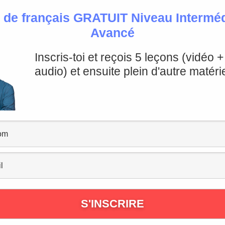
 de français GRATUIT Niveau Intermédi
Avancé
Inscris-toi et reçois 5 leçons (vidéo 
 appétit
audio) et ensuite plein d'autre matérie
bon appétit
tit en français
mples
pour souhaiter
bon appétit
en français.
t
” avant le début d’un repas.