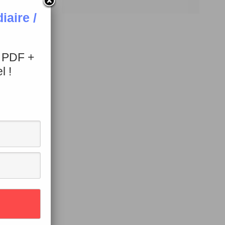
aire /
+ PDF +
l !