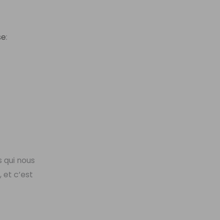
se
:
s qui nous
t
, et c’est