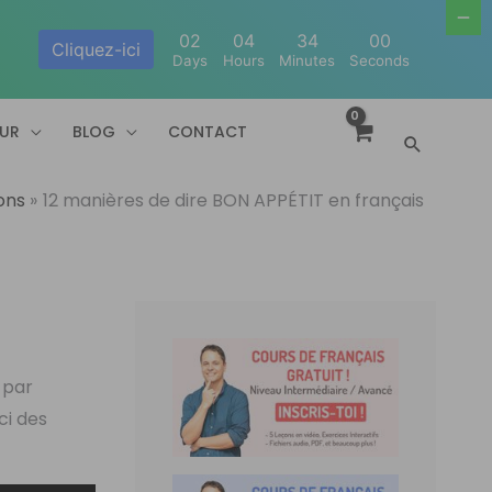
02
04
33
59
Cliquez-ici
Days
Hours
Minutes
Seconds
EUR
BLOG
CONTACT
Recherc
ons
12 manières de dire BON APPÉTIT en français
 par
ci des