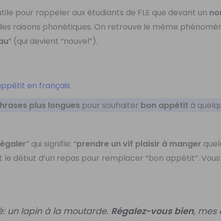
tile pour rappeler aux étudiants de FLE que devant un
n
 des raisons phonétiques. On retrouve le même phénomèn
au
” (qui devient “nouvel”).
appétit en français
phrases plus longues
pour souhaiter
bon appétit
à quelqu
régaler
” qui signifie: “
prendre un vif plaisir à manger
quel
t le début d’un repas pour remplacer “bon appétit”. Vou
é: un lapin à la moutarde.
Régalez-vous bien
, mes 