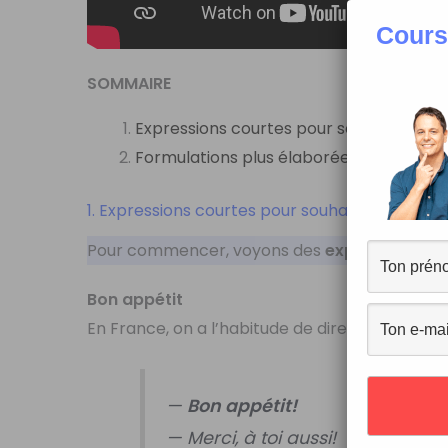
Cours
SOMMAIRE
Expressions courtes pour souhaiter bon
Formulations plus élaborées pour dire 
1. Expressions courtes pour souhaiter bon appé
Pour commencer, voyons des
expressions si
Bon appétit
En France, on a l’habitude de dire “
bon appéti
—
Bon appétit!
— Merci, à toi aussi!