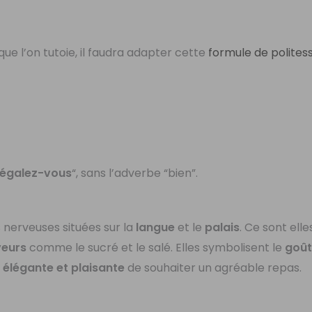
que l’on tutoie, il faudra adapter cette
formule de polites
régalez-vous
“, sans l’adverbe “bien”.
 nerveuses situées sur la
langue
et le
palais
. Ce sont elle
veurs
comme le sucré et le salé. Elles symbolisent le
goû
s élégante et plaisante
de souhaiter un agréable repas.