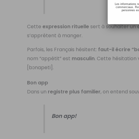
Les informations r
commerciaux. Resp
personnes ext
Cette
expression rituelle
sert à souhaiter un
s’apprêtent à manger.
Parfois, les Français hésitent:
faut-il écrire “
nom “appétit” est
masculin
. Cette hésitation 
[bɔnapeti].
Bon app
Dans un
registre plus familier
, on entend sou
Bon app!