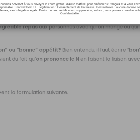
ecueillies serviront à vous envoyer le cours gratuit, d’autre matériel pour améliorer le français et à vous e
onsable : InnovaBloom SL. Légitimation : Consentement de l’intéressé. Destinataires : aucune donnée n
ernes, sauf obligation légale. Droits : accès, rectification, suppression, autres ; vous pouvez consulter notr
Confidentialité.
agréable repas
aux personnes avec qui on mange ou qui
bon” ou “bonne” appétit?
Bien entendu, il faut écrire “
bon
vient du fait qu’
on prononce le N
en faisant la liaison avec
vent la formulation suivante.