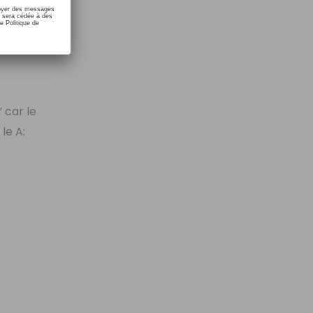
nvoyer des messages
e sera cédée à des
e Politique de
” car le
 le A: