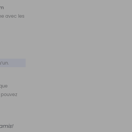
om
e avec les
’un.
que
s pouvez
amis!