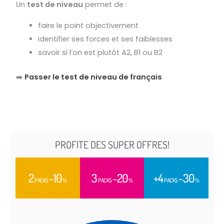
Un
test de niveau
permet de :
faire le point objectivement
identifier ses forces et ses faiblesses
savoir si l’on est plutôt A2, B1 ou B2
➡️
Passer le test de niveau de français
PROFITE DES SUPER OFFRES!
2
-10
3
-20
+4
-30
PACKS
%
PACKS
%
PACKS
%