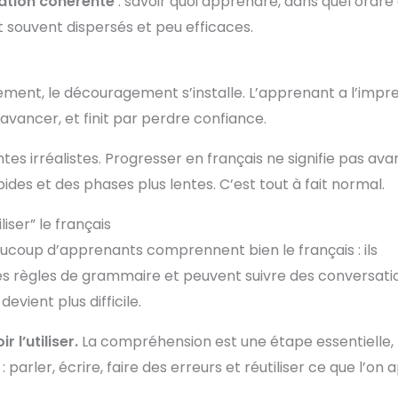
ation cohérente
: savoir quoi apprendre, dans quel ordre
nt souvent dispersés et peu efficaces.
dement, le découragement s’installe. L’apprenant a l’impr
avancer, et finit par perdre confiance.
es irréalistes. Progresser en français ne signifie pas av
pides et des phases plus lentes. C’est tout à fait normal.
iser” le français
eaucoup d’apprenants comprennent bien le français : ils
s règles de grammaire et peuvent suivre des conversati
devient plus difficile.
 l’utiliser.
La compréhension est une étape essentielle, 
arler, écrire, faire des erreurs et réutiliser ce que l’on 