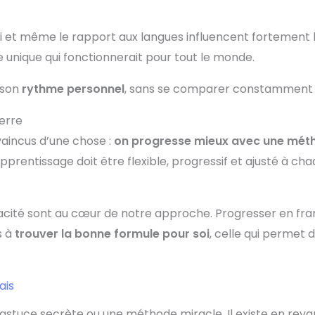
soi et même le rapport aux langues influencent fortement 
 unique qui fonctionnerait pour tout le monde.
 son
rythme personnel
, sans se comparer constamment 
ierre
aincus d’une chose :
on progresse mieux avec une mét
’apprentissage doit être flexible, progressif et ajusté à ch
icacité sont au cœur de notre approche. Progresser en fra
s à
trouver la bonne formule pour soi
, celle qui permet 
ais
 astuce secrète ou une méthode miracle. Il existe en rev