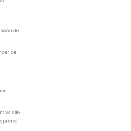
 et
ession de
ancer de
ons.
mais elle
apprend.