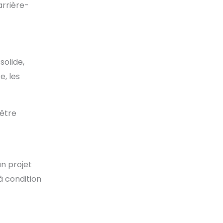
arrière-
solide,
e, les
 être
un projet
 à condition