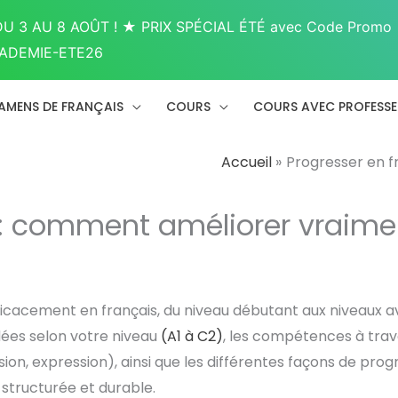
U 3 AU 8 AOÛT ! ★ PRIX SPÉCIAL ÉTÉ avec Code Promo
ADEMIE-ETE26
AMENS DE FRANÇAIS
COURS
COURS AVEC PROFESS
Accueil
Progresser en f
s : comment améliorer vraime
cacement en français, du niveau débutant aux niveaux a
ées selon votre niveau
(A1 à C2)
, les compétences à trava
on, expression), ainsi que les différentes façons de prog
 structurée et durable.