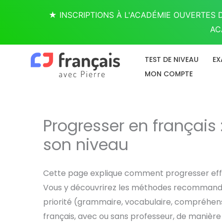
Aller
★ INSCRIPTIONS À L'ACADÉMIE OUVERTES D
au
AC
contenu
TEST DE NIVEAU
EX
MON COMPTE
Progresser en françai
son niveau
Cette page explique comment progresser effi
Vous y découvrirez les méthodes recommand
priorité (grammaire, vocabulaire, compréhensi
français, avec ou sans professeur, de manière