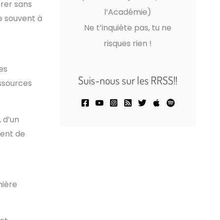
rer sans
l’Académie)
e souvent à
Ne t’inquiète pas, tu ne
risques rien !
es
Suis-nous sur les RRSS!!
ssources
 d’un
vent de
nière