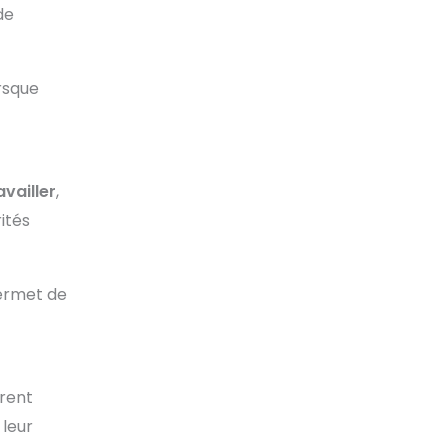
 de
rsque
availler
,
ités
permet de
èrent
 leur