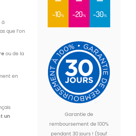
-10
-20
-30
%
%
%
 à
as que l’on
re
ou de la
ement en
nçais
Garantie de
t un
remboursement de 100%
pendant 30 jours ! (Sauf