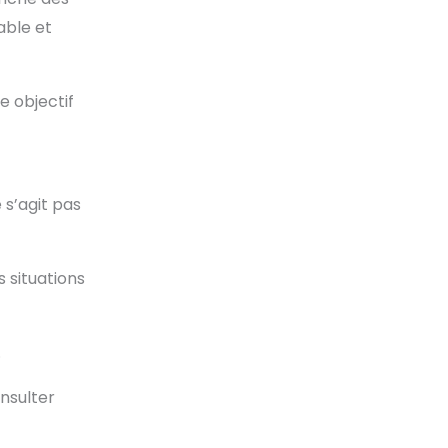
able et
re objectif
 s’agit pas
s situations
.
nsulter