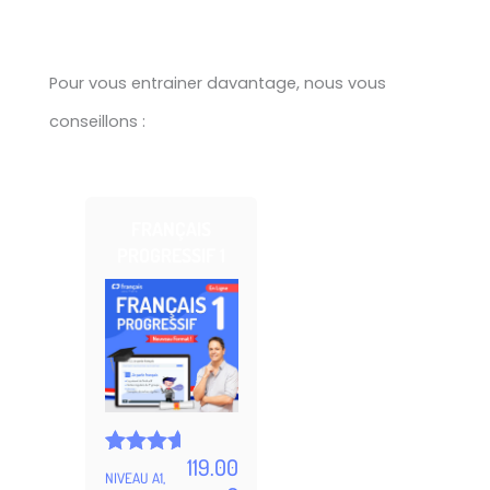
Pour vous entrainer davantage, nous vous
conseillons :
FRANÇAIS
PROGRESSIF 1
119.00
Noté
5
NIVEAU A1,
4.99