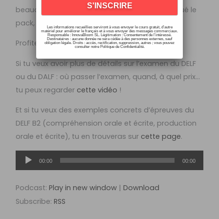
beaucoup plus en détail comment est constitué le
pack, de quoi est-ce qu’il est constitué, etc.
Les informations recueillies serviront à vous envoyer le cours gratuit, d’autre
matériel pour améliorer le français et à vous envoyer des messages commerciaux.
Responsable : InnovaBloom SL. Légitimation : Consentement de l’intéressé.
Destinataires : aucune donnée ne sera cédée à des personnes externes, sauf
Profites-en ! À bientôt !
obligation légale. Droits : accès, rectification, suppression, autres ; vous pouvez
consulter notre Politique de Confidentialité.
Si tu veux avoir plus de détails sur l’examen du DELF
ou du DALF : où passer l’examen, quand, à quel prix…
tu peux regarder
cette vidéo
!
Et si tu veux des exemples concrets d’épreuves du
DELF B2 (compréhension orale et écrite, production
orale et écrite), tu en trouveras sur
cette page
.
Lecteur
00:00
00:00
audio
Podcast:
Play in new window
|
Download
Subscribe:
RSS