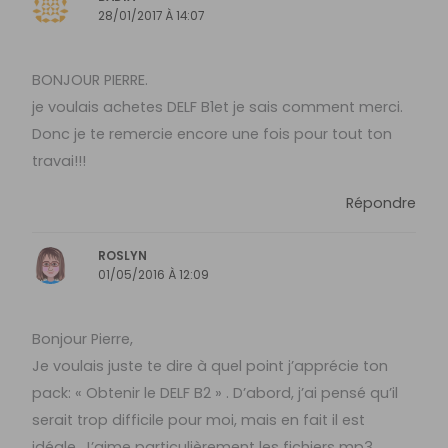
28/01/2017 À 14:07
BONJOUR PIERRE.
je voulais achetes DELF B1et je sais comment merci.
Donc je te remercie encore une fois pour tout ton
travai!!!
Répondre
ROSLYN
01/05/2016 À 12:09
Bonjour Pierre,
Je voulais juste te dire à quel point j’apprécie ton
pack: « Obtenir le DELF B2 » . D’abord, j’ai pensé qu’il
serait trop difficile pour moi, mais en fait il est
idéale. J’aime particulièrement les fichiers mp3,