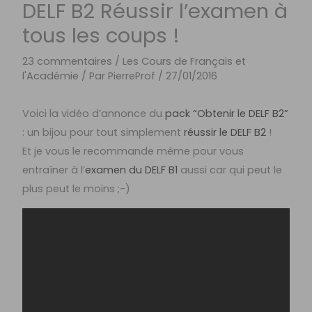
DELF B2 Réussir l’examen à
tous les coups !
23 commentaires
/
Les Cours de Français et
l'Académie
/ Par
PierreProf
/
27/01/2016
Voici la vidéo d’annonce du
pack “Obtenir le DELF B2”
: un bijou pour tout simplement
réussir le DELF B2
!
Et je vous le recommande même pour vous
entraîner à l’
examen du DELF B1
aussi car qui peut le
plus peut le moins ;-)