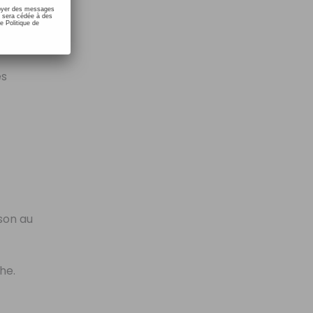
nvoyer des messages
e sera cédée à des
e Politique de
es
son au
he.