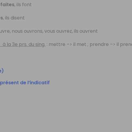
s
faites
, ils font
es
, ils disent
l ouvre, nous ouvrons, vous ouvrez, ils ouvrent
à la 3e prs. du sing.
: mettre –> il met ; prendre –> il pren
e)
résent de l’indicatif