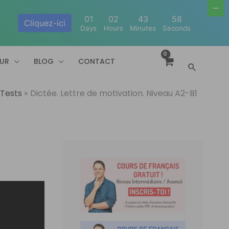
01
02
43
57
Cliquez-ici
Days
Hours
Minutes
Seconds
EUR
BLOG
CONTACT
Recherc
 Tests
Dictée. Lettre de motivation. Niveau A2-B1