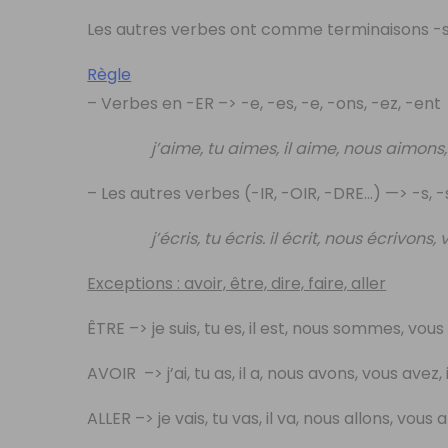
Les autres verbes ont comme terminaisons -s, -
Règle
– Verbes en -ER –> -e, -es, -e, -ons, -ez, -en
j’aime, tu aimes, il aime, nous aimons, v
– Les autres verbes (-IR, -OIR, -DRE…) —> -s, -s,
j’écris, tu écris. il écrit, nous écrivons, vo
Exceptions : avoir, être, dire, faire, aller
ÊTRE –> je suis, tu es, il est, nous sommes, vous 
AVOIR –> j’ai, tu as, il a, nous avons, vous avez, 
ALLER –> je vais, tu vas, il va, nous allons, vous al