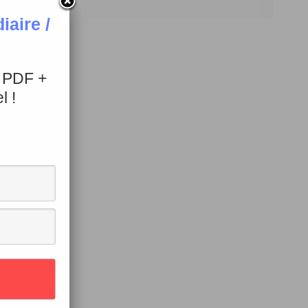
aire /
23 avril 2014
+ PDF +
l !
proposé
des
personne