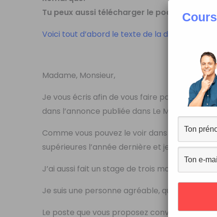
Tu peux aussi télécharger le podcast qui se
Cours
Voici tout d’abord le texte de la dictée :
Madame, Monsieur,
Je vous écris afin de vous faire parvenir ma
dans l’annonce publiée dans Le Monde de la s
Comme vous pouvez le voir dans mon C.V., qui 
supérieures l’année dernière et je possède u
J’ai aussi fait un stage de trois mois chez Alca
Je suis une personne agréable, qui sait travaill
Le poste que vous proposez convient parfait