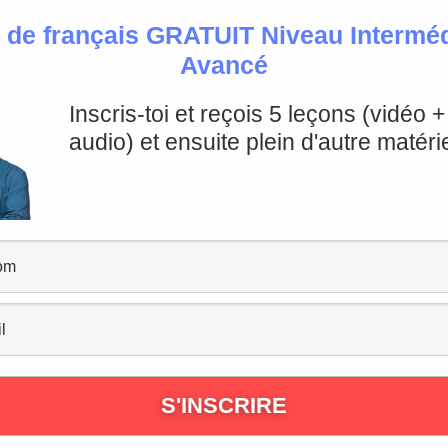
 trouve en bas de cette page ;-)
 de français GRATUIT Niveau Intermédi
Avancé
Lyon, le 
Inscris-toi et reçois 5 leçons (vidéo 
audio) et ensuite plein d'autre matérie
 candidature au poste de responsable en communication, 
emaine dernière.
accompagne cette lettre de motivation, j’ai fini mes étu
n Master en marketing international et communication.
tel où j’ai pu consolider mon expérience sur le terrain.
er en équipe et qui aime les défis professionnels.
ement à mes compétences et je suis persuadé d’être la 