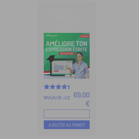
AMÉLIORE TON
EXPRESSION
ÉCRITE
69.00
Noté
5
NIVEAU B1->C2
4.94
€
sur 5
basé sur
DÉTAILS
notations
client
AJOUTER AU PANIER