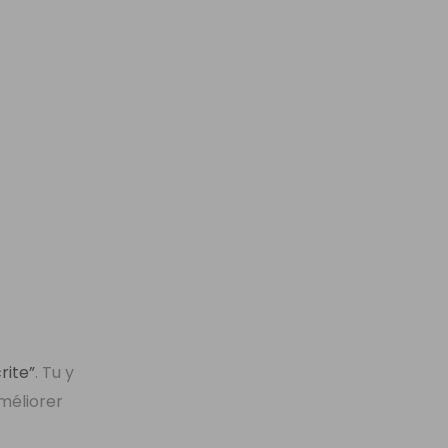
rite”
. Tu y
améliorer