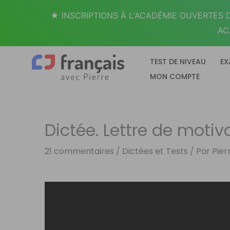
Aller
★ INSCRIPTIONS À L'ACADÉMIE OUVERTES D
au
AC
contenu
TEST DE NIVEAU
EX
MON COMPTE
Dictée. Lettre de motiv
21 commentaires
/
Dictées et Tests
/ Par
Pier