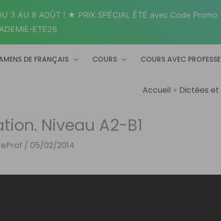
U 3 AU 8 AOÛT ! ★ PRIX SPÉCIAL ÉTÉ avec Code Promo
ADEMIE-ETE26
AMENS DE FRANÇAIS
COURS
COURS AVEC PROFESS
Accueil
Dictées et
ation. Niveau A2-B1
reProf
/
05/02/2014