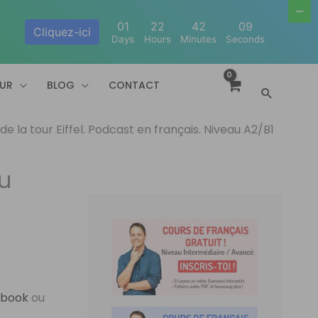
01
22
42
08
Cliquez-ici
Days
Hours
Minutes
Seconds
EUR
BLOG
CONTACT
Recherc
 de la tour Eiffel. Podcast en français. Niveau A2/B1
au
ebook
ou