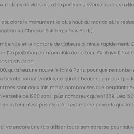
millions de visiteurs à l’exposition universelle, deux milli
es est alors le monument le plus haut au monde et le rest
ication du Chrysler Building à New York).
retombe vite et le nombre de visiteurs diminue rapidement. En
r l’exploitation commerciale de sa tour, Gustave Eiffel b
as la situation.
1900, qui a lieu une nouvelle fois à Paris, pour que remonte
 de tickets seront vendus, ce qui est beaucoup mieux que l
 entrées sont deux fois moins nombreuses que pendant l’e
universelle de 1900 sont plus nombreux qu’en 1889. Dès 1901
de la tour n’est pas assuré. Il est même possible que la t
fel va encore une fois utiliser toute son adresse pour sauve