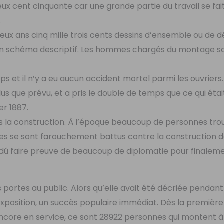
ux cent cinquante car une grande partie du travail se fai
.
x ans cinq mille trois cents dessins d’ensemble ou de dét
on schéma descriptif. Les hommes chargés du montage s
 et il n’y a eu aucun accident mortel parmi les ouvriers.
lus que prévu, et a pris le double de temps que ce qui étai
er 1887.
ns la construction. À l’époque beaucoup de personnes tro
stes se sont farouchement battus contre la construction d
a dû faire preuve de beaucoup de diplomatie pour finalem
es portes au public. Alors qu’elle avait été décriée pendant
l’Exposition, un succès populaire immédiat. Dès la premièr
ncore en service, ce sont 28922 personnes qui montent à