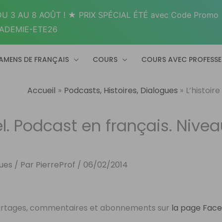
U 3 AU 8 AOÛT ! ★ PRIX SPÉCIAL ÉTÉ avec Code Promo
ADEMIE-ETE26
AMENS DE FRANÇAIS
COURS
COURS AVEC PROFESS
Accueil
Podcasts, Histoires, Dialogues
L’histoire
ffel. Podcast en français. Nive
gues
/ Par
PierreProf
/
06/02/2014
, partages, commentaires et abonnements sur
la page Fac