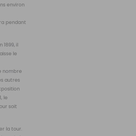
ons environ
era pendant
 1899, il
aisse le
 le nombre
es autres
xposition
, le
our soit
r la tour.