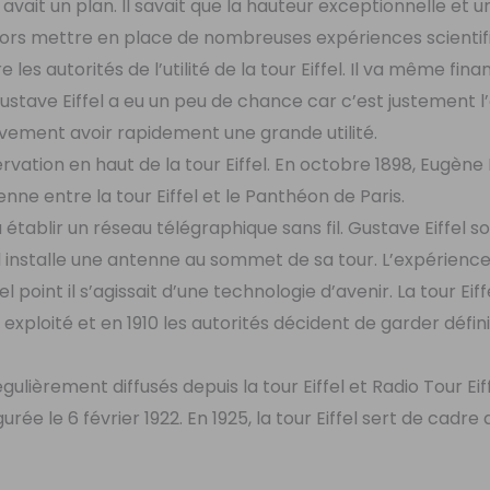
il avait un plan. Il savait que la hauteur exceptionnelle et u
va alors mettre en place de nombreuses expériences scientif
s autorités de l’utilité de la tour Eiffel. Il va même fina
ustave Eiffel a eu un peu de chance car c’est justement 
tivement avoir rapidement une grande utilité.
ervation en haut de la tour Eiffel. En octobre 1898, Eugèn
enne entre la tour Eiffel et le Panthéon de Paris.
 établir un réseau télégraphique sans fil. Gustave Eiffel so
’il installe une antenne au sommet de sa tour. L’expérienc
point il s’agissait d’une technologie d’avenir. La tour Eif
e exploité et en 1910 les autorités décident de garder défi
ulièrement diffusés depuis la tour Eiffel et Radio Tour Eiff
rée le 6 février 1922. En 1925, la tour Eiffel sert de cadre