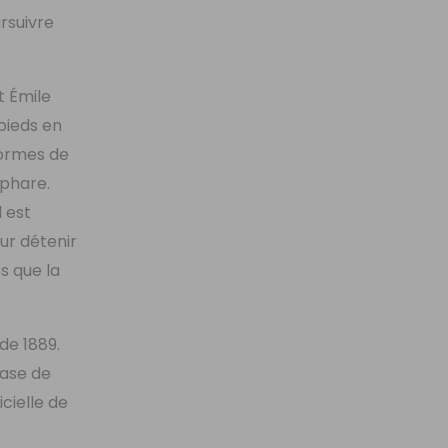
ursuivre
t Émile
 pieds en
formes de
 phare.
l est
our détenir
s que la
 de 1889.
hase de
cielle de