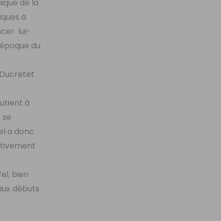
nique de la
iques à
ncer lui-
l’époque du
e Ducretet
utient à
e se
fel a donc
nitivement
el, bien
 aux débuts