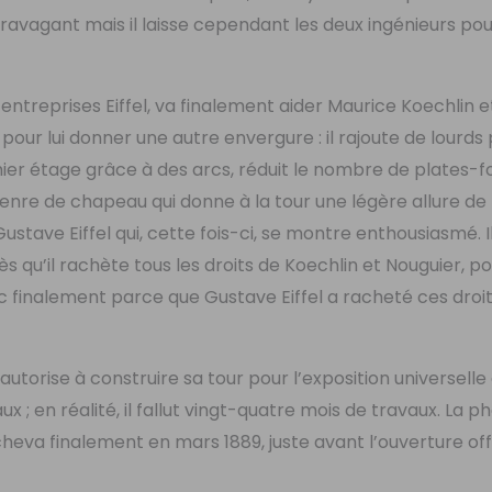
xtravagant mais il laisse cependant les deux ingénieurs po
ntreprises Eiffel, va finalement aider Maurice Koechlin e
pour lui donner une autre envergure : il rajoute de lourds
mier étage grâce à des arcs, réduit le nombre de plates-
 genre de chapeau qui donne à la tour une légère allure de
tave Eiffel qui, cette fois-ci, se montre enthousiasmé. I
s qu’il rachète tous les droits de Koechlin et Nouguier, p
donc finalement parce que Gustave Eiffel a racheté ces droit
autorise à construire sa tour pour l’exposition universelle
x ; en réalité, il fallut vingt-quatre mois de travaux. La p
cheva finalement en mars 1889, juste avant l’ouverture offi