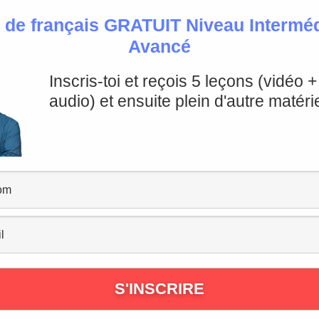
 de français GRATUIT Niveau Intermédi
Avancé
Inscris-toi et reçois 5 leçons (vidéo 
ui se trouve en bas de cette page ;-)
audio) et ensuite plein d'autre matérie
’histoire de la tour Eiffel
fel , symbole de Paris et même de la France. Mais combien
naît sa date de construction ou même sa hauteur exacte ?
out le monde et qu’elle a même failli être détruite ?
articulier pour le progrès scientifique. À partir de 1951 [
t organisées dans les différents pays industrialisées afin 
les gouvernements s’aperçoivent vite que derrière la tec
erait dommage de ne pas profiter. Le pays qui accueille l’ex
iel et technologique mais aussi et surtout son avancée et
nnes, qui régnent alors sur le monde.