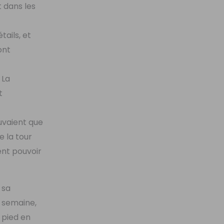
t dans les
ails, et
ont
 La
t
uvaient que
e la tour
ent pouvoir
 sa
e semaine,
 pied en