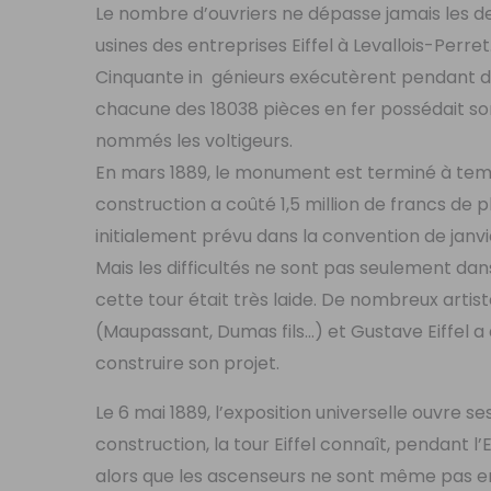
Le nombre d’ouvriers ne dépasse jamais les de
usines des entreprises Eiffel à Levallois-Perret
Cinquante in génieurs exécutèrent pendant deu
chacune des 18038 pièces en fer possédait s
nommés les voltigeurs.
En mars 1889, le monument est terminé à temps
construction a coûté 1,5 million de francs de p
initialement prévu dans la convention de janvi
Mais les difficultés ne sont pas seulement da
cette tour était très laide. De nombreux arti
(Maupassant, Dumas fils…) et Gustave Eiffel 
construire son projet.
Le 6 mai 1889, l’exposition universelle ouvre s
construction, la tour Eiffel connaît, pendant 
alors que les ascenseurs ne sont même pas e