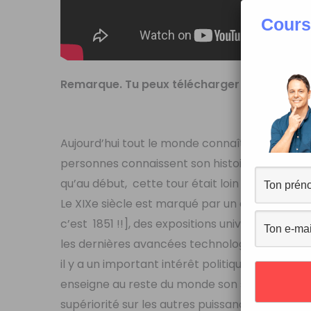
Cours
Remarque.
Tu peux télécharger le podcast q
L
Aujourd’hui tout le monde connaît la tour Eif
personnes connaissent son histoire ? Qui con
qu’au début, cette tour était loin de plaire à t
Le XIXe siècle est marqué par un enthousiasme p
c’est 1851 !!], des expositions universelles son
les dernières avancées technologiques. Mais 
il y a un important intérêt politique, dont il s
enseigne au reste du monde son savoir industr
supériorité sur les autres puissances europée