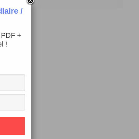
aire /
+ PDF +
l !
 de
 Qui sait
Erreur,
d’exposer
hnologique
position
 sa