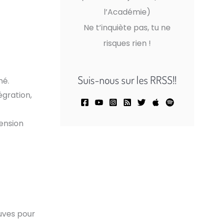
l’Académie)
Ne t’inquiète pas, tu ne
risques rien !
Suis-nous sur les RRSS!!
né.
égration,
ension
euves pour