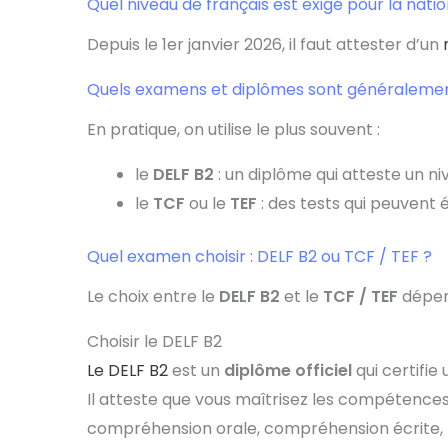
Quel niveau de français est exigé pour la natio
Depuis le 1er janvier 2026, il faut attester d’un
Quels examens et diplômes sont généraleme
En pratique, on utilise le plus souvent :
le
DELF B2
: un diplôme qui atteste un n
le
TCF
ou le
TEF
: des tests qui peuvent 
Quel examen choisir : DELF B2 ou TCF / TEF ?
Le choix entre le
DELF B2
et le
TCF / TEF
dépend
Choisir le DELF B2
Le DELF B2
est un
diplôme officiel
qui certifie
Il atteste que vous maîtrisez les compétence
compréhension orale, compréhension écrite, p