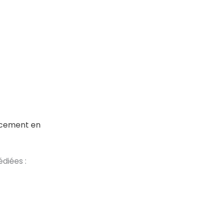
acement en
diées :