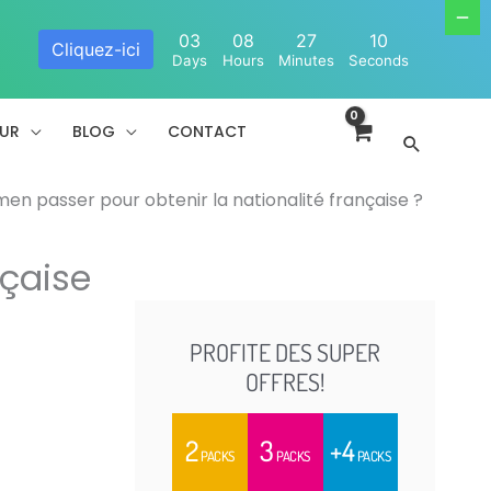
03
08
27
10
Cliquez-ici
Days
Hours
Minutes
Seconds
EUR
BLOG
CONTACT
Recherc
en passer pour obtenir la nationalité française ?
nçaise
PROFITE DES SUPER
OFFRES!
2
3
+4
PACKS
PACKS
PACKS