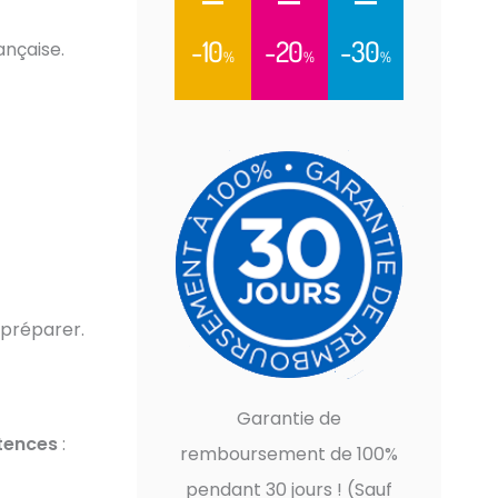
-10
-20
-30
ançaise.
%
%
%
 préparer.
Garantie de
tences
:
remboursement de 100%
pendant 30 jours ! (Sauf