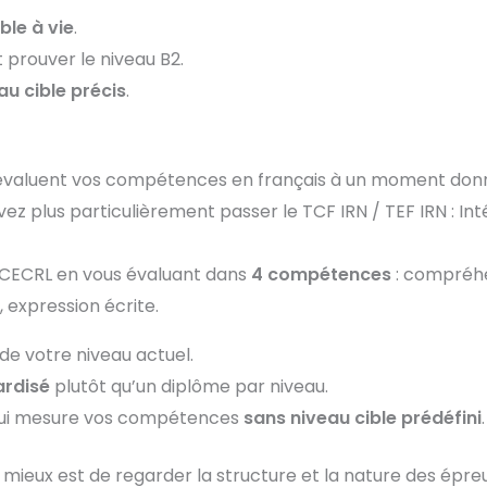
ble à vie
.
t prouver le niveau B2.
au cible précis
.
évaluent vos compétences en français à un moment don
vez plus particulièrement passer le TCF IRN / TEF IRN : Int
du CECRL en vous évaluant dans
4 compétences
: compréh
 expression écrite.
de votre niveau actuel.
ardisé
plutôt qu’un diplôme par niveau.
n qui mesure vos compétences
sans niveau cible prédéfini
.
le mieux est de regarder la structure et la nature des épr