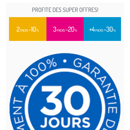
PROFITE DES SUPER OFFRES!
2
-10
3
-20
+4
-30
PACKS
%
PACKS
%
PACKS
%