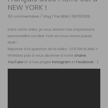
NEW YORK !
50 commentaires
/
Vlog
/ Par
REMI
/
06/01/2019
Dans cette vidéo, je vous donne mes impressions
personnelles sur New York où nous avons passé
Noël !
Réponse à la question de la vidéo : STATEN ISLAND !!
N’hésitez pas à vous abonner à notre
chaine
YouTube
et à nos pages
Instagram
et
Facebook
:-)