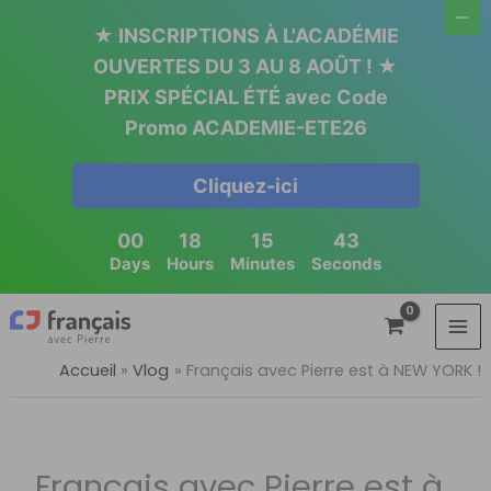
Aller
★ INSCRIPTIONS À L'ACADÉMIE
au
OUVERTES DU 3 AU 8 AOÛT ! ★
contenu
PRIX SPÉCIAL ÉTÉ avec Code
Promo ACADEMIE-ETE26
Cliquez-ici
00
18
15
42
Days
Hours
Minutes
Seconds
Accueil
Vlog
Français avec Pierre est à NEW YORK !
Français avec Pierre est à