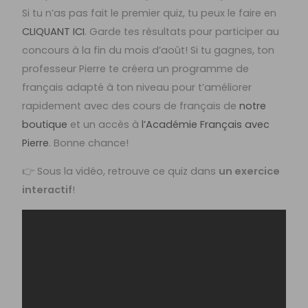
Si tu n’as pas fait le premier quiz, tu peux le faire en
CLIQUANT ICI
.
Garde tes résultats pour participer au
concours à la fin du mois d’août! Si tu gagnes, ton
professeur Pierre te créera un programme de
français adapté à ton niveau pour t’améliorer
rapidement avec des cours de français de
notre
boutique
et un accès à
l’Académie Français avec
Pierre
. Bonne chance!
👉 Sous la vidéo, retrouve ce quiz dans
un exercice
interactif
!