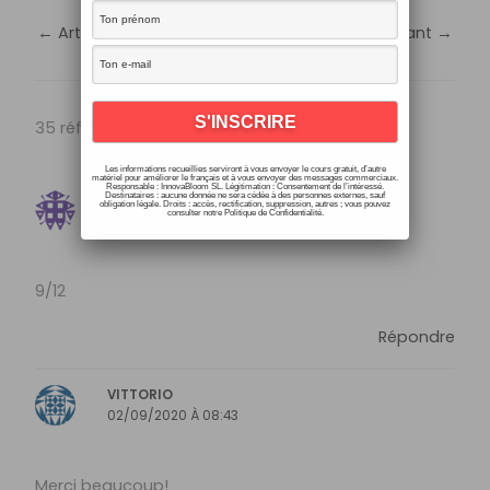
←
Article précédent
Article suivant
→
35 réflexions sur “Grand Quiz de français nº4”
Les informations recueillies serviront à vous envoyer le cours gratuit, d’autre
matériel pour améliorer le français et à vous envoyer des messages commerciaux.
Responsable : InnovaBloom SL. Légitimation : Consentement de l’intéressé.
Destinataires : aucune donnée ne sera cédée à des personnes externes, sauf
NAAIMA
obligation légale. Droits : accès, rectification, suppression, autres ; vous pouvez
consulter notre Politique de Confidentialité.
12/10/2020 À 19:20
9/12
Répondre
VITTORIO
02/09/2020 À 08:43
Merci beaucoup!