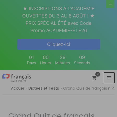
Aller
★ INSCRIPTIONS À L'ACADÉMIE
au
OUVERTES DU 3 AU 8 AOÛT ! ★
contenu
PRIX SPÉCIAL ÉTÉ avec Code
Promo ACADEMIE-ETE26
Cliquez-ici
01
00
29
08
Days
Hours
Minutes
Seconds
Accueil
Dictées et Tests
Grand Quiz de français nº4
Grand Quiz de français