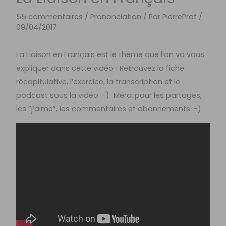
55 commentaires
/
Prononciation
/ Par
PierreProf
/
09/04/2017
La Liaison en Français est le thème que l’on va vous
expliquer dans cette vidéo ! Retrouvez la fiche
récapitulative, l’exercice, la transcription et le
podcast sous la vidéo :-) Merci pour les partages,
les “j’aime”, les commentaires et abonnements :-)