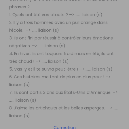
phrases ?
1. Quels ont été vos atouts ? –> …… liaison (s)
2. Il y a trois hommes avec un pull orange dans
l’école. –> …… liaison (s)
3. Ils ont fini par réussir à contrôler leurs émotions
négatives. –> …… liaison (s)
4. En hiver, ils ont toujours froid mais en été, ils ont
très chaud ! –> …… liaison (s)
5. Vas-y et il te suivra peut-être ! –> …… liaison (s)
6. Ces histoires me font de plus en plus peur ! –> ……
liaison (s)
7. Ils sont partis 3 ans aux États-Unis d’Amérique. –>
…… liaison (s)
8. J’aime les artichauts et les belles asperges. –> ……
liaison (s)
Correction