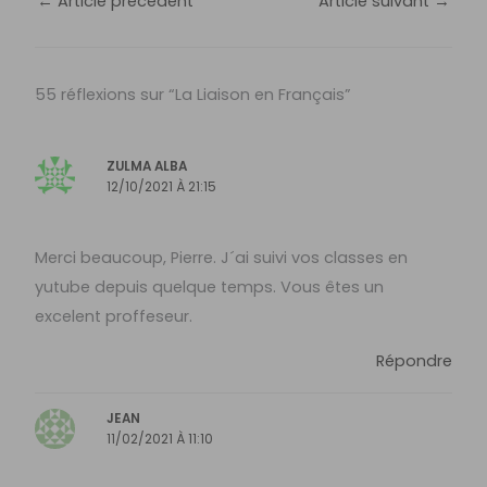
←
Article précédent
Article suivant
→
55 réflexions sur “La Liaison en Français”
ZULMA ALBA
12/10/2021 À 21:15
Merci beaucoup, Pierre. J´ai suivi vos classes en
yutube depuis quelque temps. Vous êtes un
excelent proffeseur.
Répondre
JEAN
11/02/2021 À 11:10