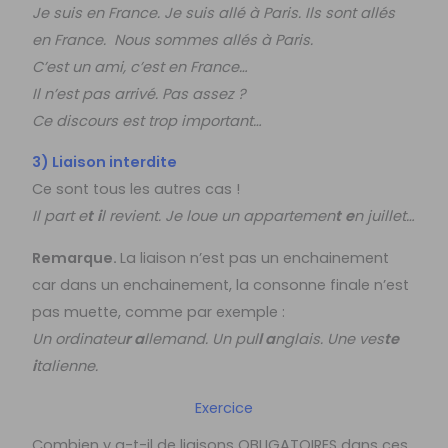
Je suis en France. Je suis allé à Paris. Ils sont allés
en France. Nous sommes allés à Paris.
C’est un ami, c’est en France…
Il n’est pas arrivé. Pas assez ?
Ce discours est trop important…
3) Liaison interdite
Ce sont tous les autres cas !
Il part e
t
i
l revient. Je loue un appartemen
t
e
n juillet…
Remarque.
La liaison n’est pas un enchainement
car dans un enchainement, la consonne finale n’est
pas muette, comme par exemple :
Un ordinateu
r a
llemand. Un pul
l a
nglais. Une ves
te
i
talienne.
Exercice
Combien y a-t-il de liaisons OBLIGATOIRES dans ces