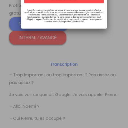
Profite de nos cours de français totalement
Les informations recueillies serviront à vous envoyer le cours gratuit, d’autre
gratuits:
matériel pour améliorer le français et à vous envoyer des messages commerciaux.
Responsable : InnovaBloom SL. Légitimation : Consentement de l’intéressé.
Destinataires : aucune donnée ne sera cédée à des personnes externes, sauf
obligation légale. Droits : accès, rectification, suppression, autres ; vous pouvez
consulter notre Politique de Confidentialité.
NIVEAU DÉBUTANT
INTERM. / AVANCÉ
Transcription
– Trop important ou trop important ? Pas assez ou
pas assez ?
Je vais voir ce que dit Google. Je vais appeler Pierre.
– Allô, Noemi ?
– Oui Pierre, tu es occupé ?