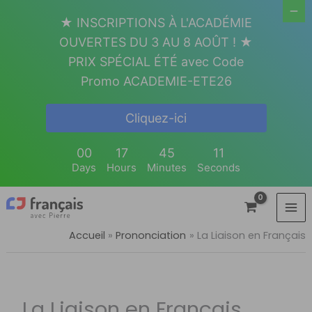
Aller
★ INSCRIPTIONS À L'ACADÉMIE
au
OUVERTES DU 3 AU 8 AOÛT ! ★
contenu
PRIX SPÉCIAL ÉTÉ avec Code
Promo ACADEMIE-ETE26
Cliquez-ici
00
17
45
10
Days
Hours
Minutes
Seconds
Accueil
Prononciation
La Liaison en Français
La Liaison en Français