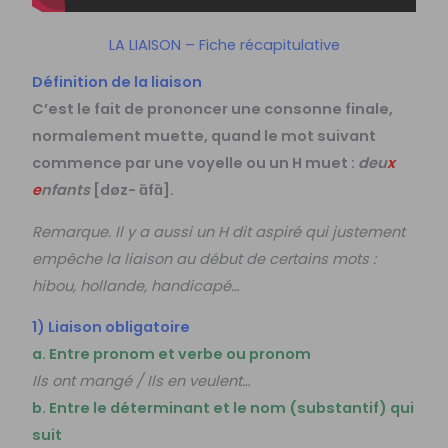
LA LIAISON – Fiche récapitulative
Définition de la liaison
C’est le fait de prononcer une consonne finale,
normalement muette, quand le mot suivant
commence par une voyelle ou un H muet :
deu
x
e
nfants
[døz- ɑ̃fɑ̃].
Remarque. Il y a aussi un H dit aspiré qui justement
empêche la liaison au début de certains mots :
hibou, hollande, handicapé…
1) Liaison obligatoire
a. Entre pronom et verbe ou pronom
Ils ont mangé / Ils en veulent…
b. Entre le déterminant et le nom (substantif) qui
suit