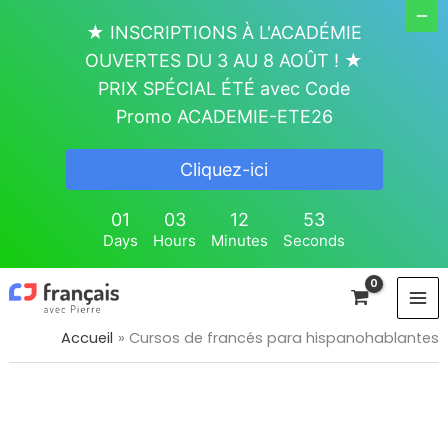
Aller
★ INSCRIPTIONS À L'ACADÉMIE
au
OUVERTES DU 3 AU 8 AOÛT ! ★
contenu
PRIX SPÉCIAL ÉTÉ avec Code
Promo ACADEMIE-ETE26
Cliquez-ici
01
03
12
53
Days
Hours
Minutes
Seconds
Accueil
Cursos de francés para hispanohablantes