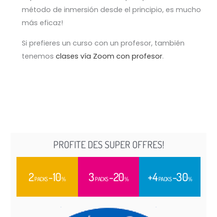
método de inmersión desde el principio, es mucho
más eficaz!
Si prefieres un curso con un profesor, también
tenemos
clases vía Zoom con profesor
.
PROFITE DES SUPER OFFRES!
2
-10
3
-20
+4
-30
PACKS
%
PACKS
%
PACKS
%