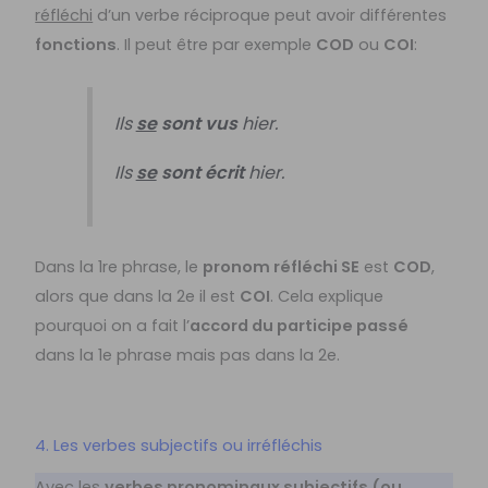
réfléchi
d’un verbe réciproque peut avoir différentes
fonctions
. Il peut être par exemple
COD
ou
COI
:
Ils
se
sont
vus
hier.
Ils
se
sont écrit
hier.
Dans la 1re phrase, le
pronom réfléchi SE
est
COD
,
alors que dans la 2e il est
COI
. Cela explique
pourquoi on a fait l’
accord du participe passé
dans la 1e phrase mais pas dans la 2e.
4. Les verbes subjectifs ou irréfléchis
Avec les
verbes pronominaux subjectifs (ou