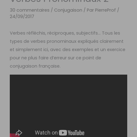
30 commentaires
/
Conjugaison
/ Par
PierreProf
/
24/09/2017
Verbes réfléchis, réciproques, subjectifs… Tous les
types de verbes pronominaux expliqués clairement
et simplement ici, avec des exemples et un exercice
pour ne plus faire d’erreur sur ce point de
conjugaison française.