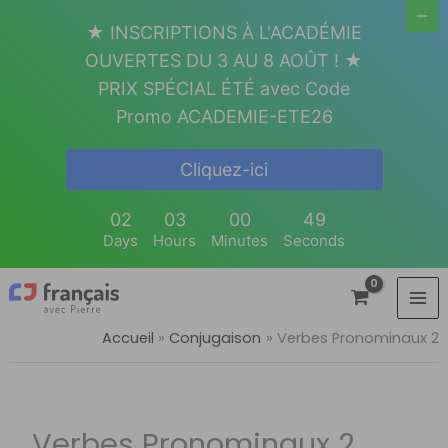
Aller
★ INSCRIPTIONS À L'ACADÉMIE
au
OUVERTES DU 3 AU 8 AOÛT ! ★
contenu
PRIX SPÉCIAL ÉTÉ avec Code
Promo ACADEMIE-ETE26
Cliquez-ici
02
03
00
48
Days
Hours
Minutes
Seconds
Accueil
Conjugaison
Verbes Pronominaux 2
Verbes Pronominaux 2