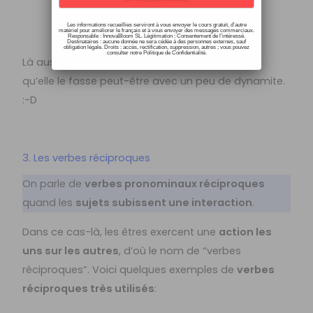
dynamite?!
Les informations recueillies serviront à vous envoyer le cours gratuit, d’autre
matériel pour améliorer le français et à vous envoyer des messages commerciaux.
Responsable : InnovaBloom SL. Légitimation : Consentement de l’intéressé.
Destinataires : aucune donnée ne sera cédée à des personnes externes, sauf
obligation légale. Droits : accès, rectification, suppression, autres ; vous pouvez
consulter notre Politique de Confidentialité.
Là aussi, la personne se coiffe elle-même, bien
qu’elle le fasse peut-être avec un peu de dynamite.
:-D
3. Les verbes réciproques
On parle de
verbes pronominaux réciproques
quand les
sujets subissent une interaction
.
Dans ce cas-là, les êtres exercent une
action les
uns sur les autres
, d’où le nom de “verbes
réciproques”. Voici quelques exemples de
verbes
réciproques très utilisés
: