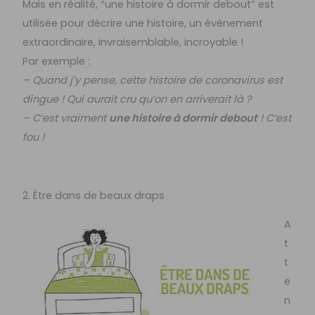
Mais en réalité, “une histoire à dormir debout” est
utilisée pour décrire une histoire, un événement
extraordinaire, invraisemblable, incroyable !
Par exemple :
– Quand j’y pense, cette histoire de coronavirus est
dingue ! Qui aurait cru qu’on en arriverait là ?
– C’est vraiment
une histoire à dormir debout
! C’est
fou !
2. Être dans de beaux draps
A
t
t
e
n