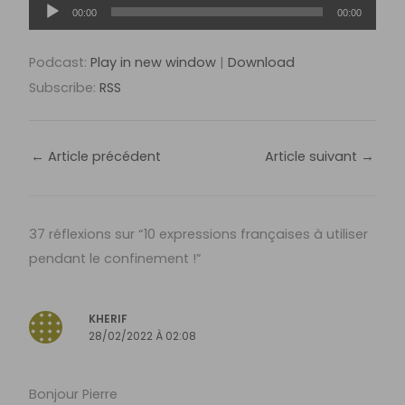
Lecteur
00:00
00:00
audio
Podcast:
Play in new window
|
Download
Subscribe:
RSS
←
Article précédent
Article suivant
→
37 réflexions sur “10 expressions françaises à utiliser
pendant le confinement !”
KHERIF
28/02/2022 À 02:08
Bonjour Pierre