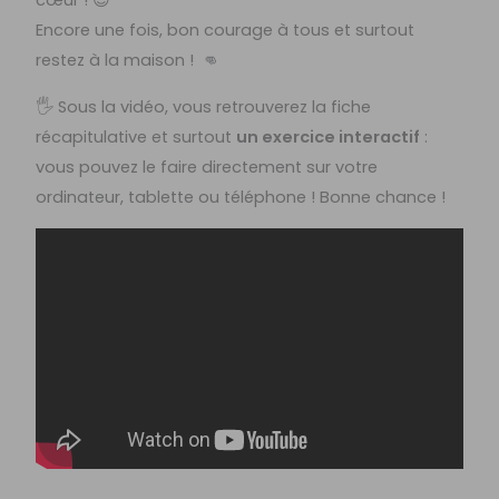
cœur ! 😍
Encore une fois, bon courage à tous et surtout
restez à la maison ! 👊
🖐 Sous la vidéo, vous retrouverez la fiche
récapitulative et surtout
un exercice interactif
:
vous pouvez le faire directement sur votre
ordinateur, tablette ou téléphone ! Bonne chance !