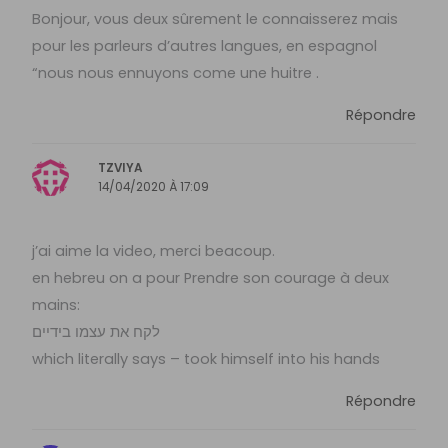
Bonjour, vous deux sûrement le connaisserez mais
pour les parleurs d’autres langues, en espagnol
“nous nous ennuyons come une huitre .
Répondre
TZVIYA
14/04/2020 À 17:09
j’ai aime la video, merci beacoup.
en hebreu on a pour Prendre son courage à deux
mains:
לקח את עצמו בידיים
which literally says – took himself into his hands
Répondre