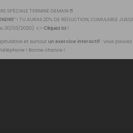
OFFRE SPÉCIALE TERMINE DEMAIN ❗️❗️
ENDRE
” ! TU AURAS 20% DE RÉDUCTION, CUMULABLE JUSQU
’au 30/03/2020) 👉
Cliquez ici
!
apitulative et surtout
un exercice interactif
: vous pouvez 
u téléphone ! Bonne chance !