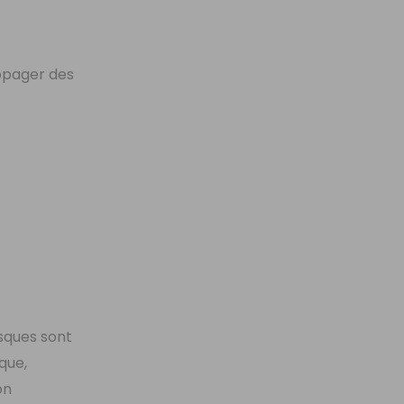
ropager des
asques sont
que,
on