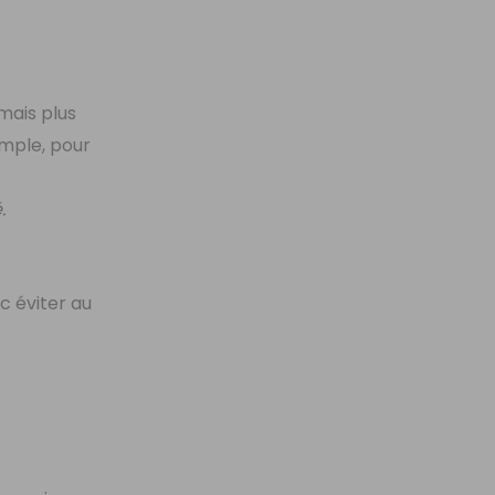
mais plus
emple, pour
.
c éviter au