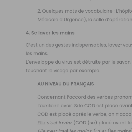
2. Quelques mots de vocabulaire : L’hôpita
Médicale d’Urgence), la salle d’opératio
4. Se laver les mains
C’est un des gestes indispensables, lavez-vou
les mains.
L’enveloppe du virus est détruite par le savon,
touchant le visage par exemple.
AU NIVEAU DU FRANÇAIS
Concernant l’accord des verbes pronomi
l’auxiliaire avoir. Si le COD est placé av
COD est placé après le verbe, on n’acco
Elle
s’est lav
ée
.
(COD (se) placé avant l
Elle s’est lav
é
les mains
. (COD (les mains