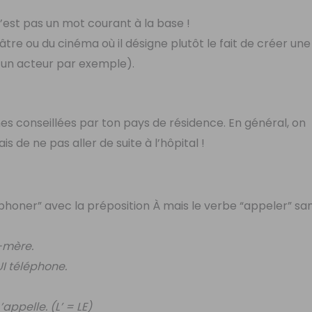
n’est pas un mot courant à la base !
âtre ou du cinéma où il désigne plutôt le fait de créer un
r un acteur par exemple).
nes conseillées par ton pays de résidence. En général, on
e ne pas aller de suite à l’hôpital !
éphoner” avec la préposition À mais le verbe “appeler” sa
mère.
UI téléphone.
appelle. (L’ = LE)