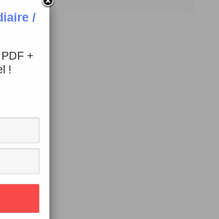
aire /
+ PDF +
l !
çais