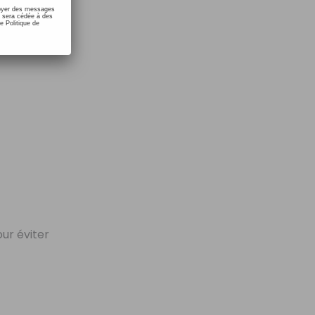
nvoyer des messages
e sera cédée à des
e Politique de
our éviter