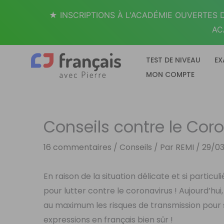
Aller
★ INSCRIPTIONS À L'ACADÉMIE OUVERTES D
au
AC
contenu
TEST DE NIVEAU
EX
MON COMPTE
Conseils contre le Cor
16 commentaires
/
Conseils
/ Par
REMI
/
29/0
En raison de la situation délicate et si particu
pour lutter contre le coronavirus ! Aujourd’hui
au maximum les risques de transmission pour s
expressions en français bien sûr !