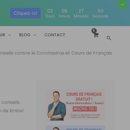
02
06
27
52
Cliquez-ici
Days
Hours
Minutes
Seconds
EUR
BLOG
CONTACT
Recherc
nseils contre le Coronavirus et Cours de Français
s conseils
n de limiter
s