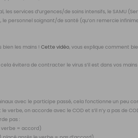
l, les services d’urgences/de soins intensifs, le SAMU (Se
n, le personnel soignant/de santé (qu’on remercie infinim
s bien les mains !
Cette vidéo
, vous explique comment bie
 cela évitera de contracter le virus s’il est dans vos main
naux avec le participe passé, cela fonctionne un peu 
ant le verbe, on accorde avec le COD et s’il n’y a pas de CO
rde pas :
e verbe = accord)
) placé après le verbe = pas d’accord)