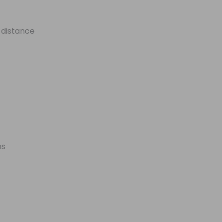
e distance
ns