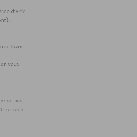
rvice d’Aide
ent)…
n se laver
s en vous
comme avec
D ou que le