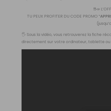
❗️❗️📣 L’
TU PEUX PROFITER DU CODE PROMO “
APPR
(jusqu
🖐 Sous la vidéo, vous retrouverez la fiche réc
directement sur votre ordinateur, tablette o