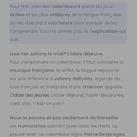
Pour finir, voici des
calembours
parmi les plus
drôles
et les plus
célèbres
de la langue française.
Lis-les d’abord à
voix haute
pour essayer de les
comprendre. Si tu n’y arrives pas, lis l’
explication
qui
suit!
Que fait Johnny le midi? L’idole déjeune.
Pour comprendre ce calembour, il faut connaitre la
musique française
. En effet, la blague repose ici
sur une référence à
Johnny Hallyday
, légende du
rock français et interprète d’une
chanson
appelée
L’idole des jeunes
. L’idole déjeune, l’idole des jeunes,
c’est clair, n’est-ce pas?
Nous le savons et pas seulement de Marseille.
Les
humoristes
adorent jouer avec les mots. La
preuve avec ce calembour signé
Pierre Desproges
,