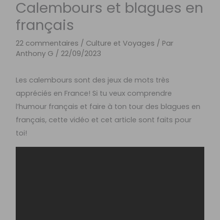
Calembours et blagues en
français
22 commentaires
/
Culture et Voyages
/ Par
Anthony G
/
22/09/2023
Les calembours sont des jeux de mots très
appréciés en France! Si tu veux comprendre
l’humour français et faire à ton tour des blagues en
français, cette vidéo et cet article sont faits pour
toi!