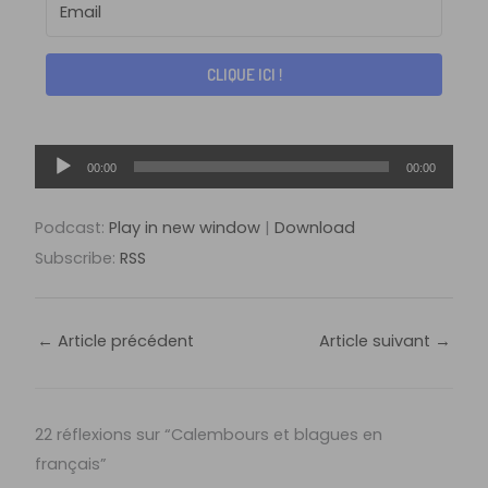
CLIQUE ICI !
Lecteur
00:00
00:00
audio
Podcast:
Play in new window
|
Download
Subscribe:
RSS
←
Article précédent
Article suivant
→
22 réflexions sur “Calembours et blagues en
français”