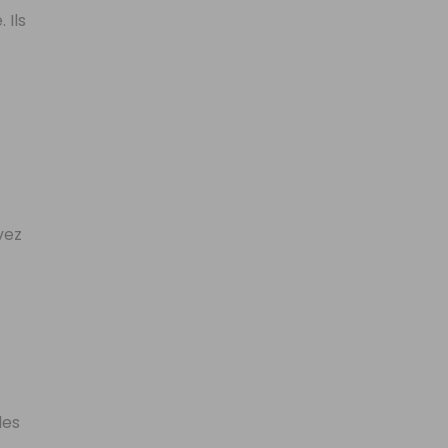
 Ils
vez
les