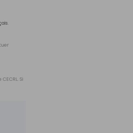
çais
.
tuer
 CECRL. Si