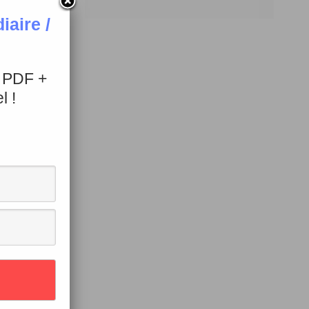
aire /
+ PDF +
l !
ions utiles.
stimation
e pour