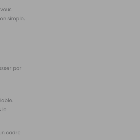
s vous
ion simple,
passer par
iable.
 le
 un cadre