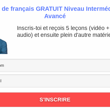
 de français GRATUIT Niveau Intermédi
Avancé
Inscris-toi et reçois 5 leçons (vidéo 
votre niveau de français
audio) et ensuite plein d'autre matérie
ctif ?
e niveau de français
çais sans dépenser d’argent, il existe déjà plusieurs solut
fficielle, mais elles permettent d’obtenir une première e
e niveau de français en ligne
. C’est le moyen le plus simpl