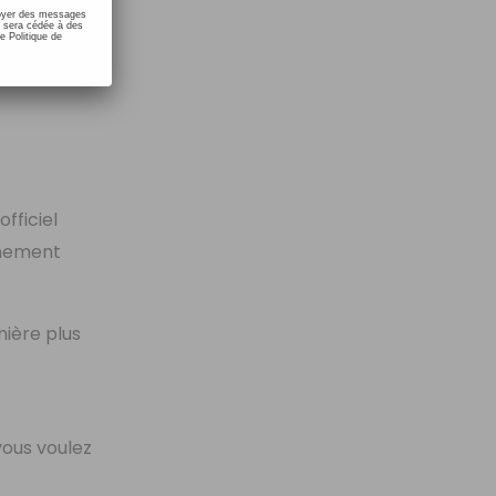
nvoyer des messages
e sera cédée à des
e Politique de
officiel
înement
nière plus
vous voulez