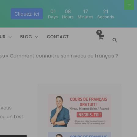
01
08
17
20
Cliquez-ici
Days
Hours
Minutes
Seconds
EUR
BLOG
CONTACT
Recherc
is
Comment connaître son niveau de français ?
 vous
ou un test