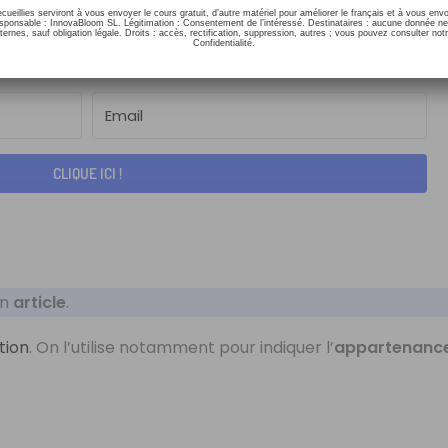
 la
fiche PDF
avec l’
article
et la
transcription
:
ecueillies serviront à vous envoyer le cours gratuit, d’autre matériel pour améliorer le français et à vous e
onsable : InnovaBloom SL. Légitimation : Consentement de l’intéressé. Destinataires : aucune donnée n
ernes, sauf obligation légale. Droits : accès, rectification, suppression, autres ; vous pouvez consulter notr
Confidentialité.
CLIQUE ICI !
un
article
.
tion
. On l’utilise notamment pour indiquer l’
appartenanc