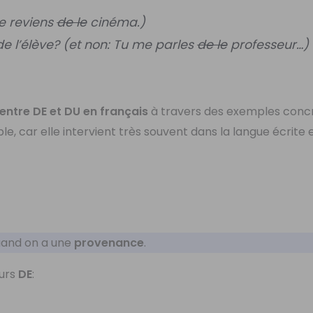
e reviens
de le
cinéma.)
e l’élève? (et non: Tu me parles
de le
professeur…)
 entre DE et DU en français
à travers des exemples concr
le, car elle intervient très souvent dans la langue écrite e
and on a une
provenance
.
ours
DE
: