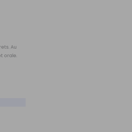
ets. Au
t orale.