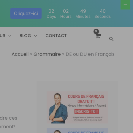
02
02
49
39
Cliquez-ici
Days
Hours
Minutes
Seconds
EUR
BLOG
CONTACT
Recherc
Accueil
Grammaire
DE ou DU en Français
ndre ces
rement!