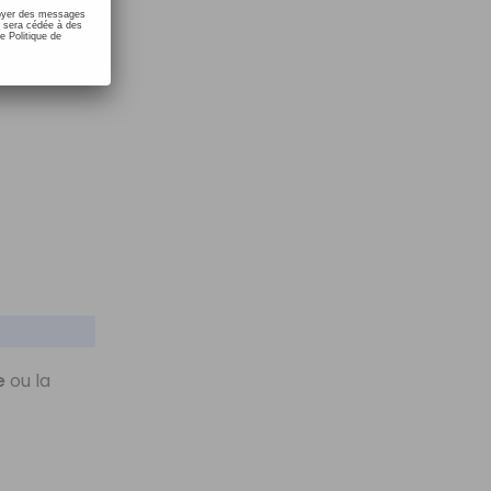
nvoyer des messages
e sera cédée à des
e Politique de
e
ou la