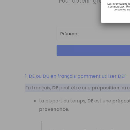
Pour obtenir gratuitement
Les informations r
commerciaux. Resp
personnes ext
1. DE ou DU en français: comment utiliser DE?
En français,
DE
peut être une
préposition
ou 
La plupart du temps,
DE
est une
préposi
provenance
.