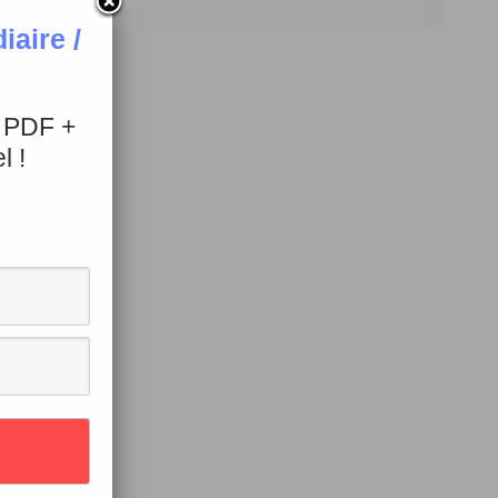
aire /
+ PDF +
l !