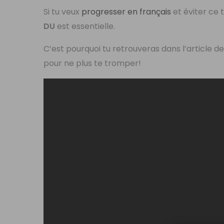
Si tu veux
progresser en français
et éviter ce 
DU
est essentielle.
C’est pourquoi tu retrouveras dans l’article de
pour ne plus te tromper!