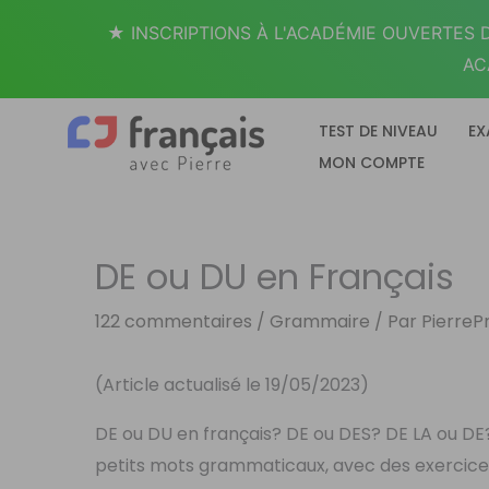
Aller
★ INSCRIPTIONS À L'ACADÉMIE OUVERTES D
au
AC
contenu
TEST DE NIVEAU
EX
MON COMPTE
DE ou DU en Français
122 commentaires
/
Grammaire
/ Par
PierreP
(Article actualisé le 19/05/2023)
DE ou DU en français? DE ou DES? DE LA ou DE
petits mots grammaticaux, avec des exercice