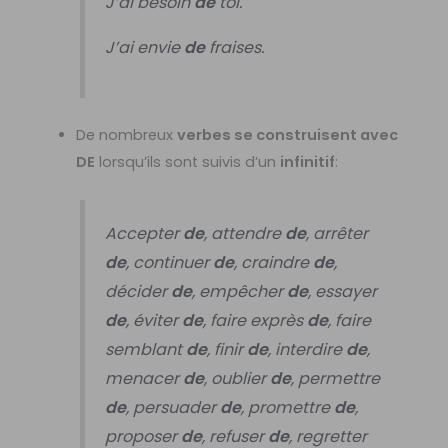
J’ai besoin
de
toi.
J’ai envie
de
fraises.
De nombreux
verbes se construisent avec
DE
lorsqu’ils sont suivis d’un
infinitif
:
Accepter
de
, attendre
de
, arrêter
de
, continuer
de
, craindre
de
,
décider
de
, empêcher
de
, essayer
de
, éviter
de
, faire exprès
de
, faire
semblant
de
, finir
de
, interdire
de
,
menacer
de
, oublier
de
, permettre
de
, persuader
de
, promettre
de
,
proposer
de
, refuser
de
, regretter