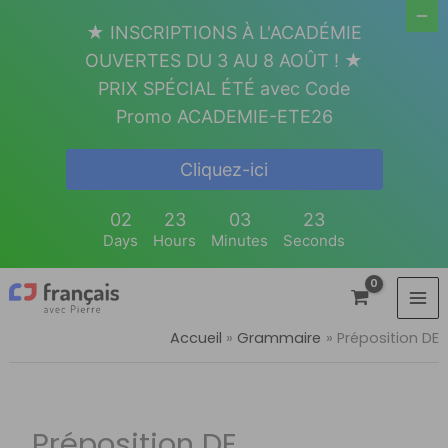
Aller
★ INSCRIPTIONS À L'ACADÉMIE
au
OUVERTES DU 3 AU 8 AOÛT ! ★
contenu
PRIX SPÉCIAL ÉTÉ avec Code
Promo ACADEMIE-ETE26
Cliquez-ici
02
23
03
22
Days
Hours
Minutes
Seconds
Accueil
Grammaire
Préposition DE
Préposition DE