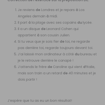
Correction de l’exercice sur la préposition DE:
Je reviens
de
Londres et je repars
à
Los
Angeles demain
à
midi.
Il part
à
la plage avec ses copains
du
lycée.
Il a un disque
de
Leonard Cohen qui
appartient
à
son cousin Julien.
Si tu veux que je sois fier
de
toi, ne regarde
pas derrière toi, regarde toujours devant toi.
J’ai laissé mon ordinateur à côté
du
bureau et
je le retrouve derrière le canapé !
J’attends le frère
de
Caroline qui vient
d’
Italie,
mais son train a un retard
de
40 minutes et je
dois partir !
J’espère que tu as eu un bon résultat!