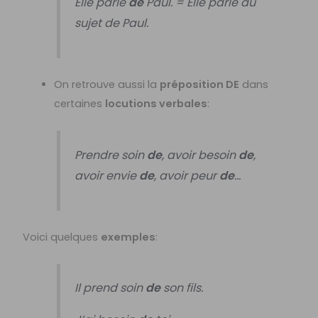
Elle parle
de
Paul. = Elle parle au
sujet de Paul.
On retrouve aussi la
préposition DE
dans
certaines
locutions verbales
:
Prendre soin
de
, avoir besoin
de
,
avoir envie
de
, avoir peur
de
…
Voici quelques
exemples
:
Il prend soin
de
son fils.