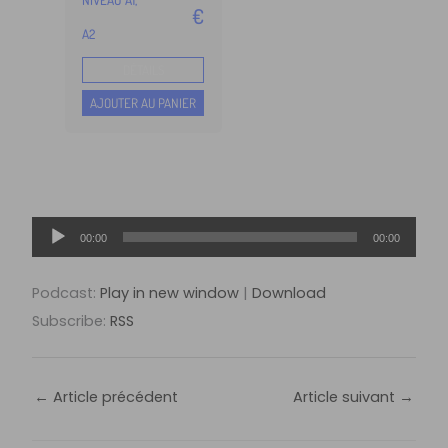
4.99
€
sur 5
A2
basé
sur
DÉTAILS
notation
s client
AJOUTER AU PANIER
Lecteur
00:00
00:00
audio
Podcast:
Play in new window
|
Download
Subscribe:
RSS
←
Article précédent
Article suivant
→