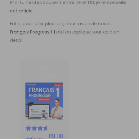
Et si tu hésites souvent entre DE et DU, je te conseille
cet article
.
Enfin, pour aller plus loin, nous avons le cours
Français Progressif 1
où l’on explique tout cela en
détail.
FRANÇAIS
PROGRESSIF 1
119.00
Noté
5
NIVEAU A1,