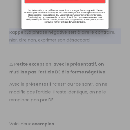
transformé en DE.
Les informations recueillies serviront à vous envoyer le cours gratuit, d’autre
matériel pour améliorer le français et à vous envoyer des messages commerciaux.
Responsable : InnovaBloom SL. Légitimation : Consentement de l’intéressé.
Destinataires : aucune donnée ne sera cédée à des personnes externes, sauf
obligation légale. Droits : accès, rectification, suppression, autres ; vous pouvez
consulter notre Politique de Confidentialité.
Rappel:
La phrase négative sert à dire le contraire,
nier, dire non, exprimer son désaccord.
⚠️
Petite exception: avec le présentatif, on
n’utilise pas l’article DE à la forme négative.
Avec le
présentatif
“c’est” ou “ce sont”, on ne
modifie pas l’article. Il reste identique, on ne le
remplace pas par DE.
Voici deux
exemples
.