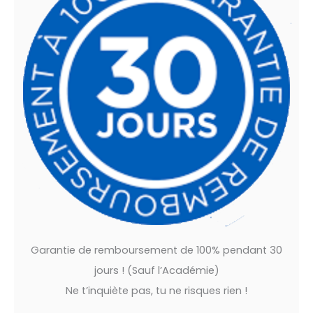
Garantie de remboursement de 100% pendant 30
jours ! (Sauf l’Académie)
Ne t’inquiète pas, tu ne risques rien !