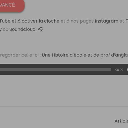
AVANCÉ
Tube et à activer la cloche
et à nos pages
Instagram
et
y
ou
Soundcloud! 🎧
 regarder celle-ci :
Une Histoire d’école et de prof d’angla
00:00
Articl