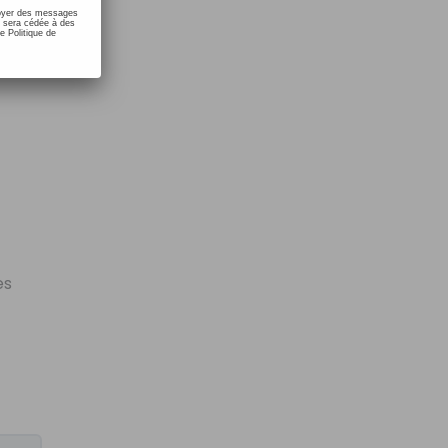
nvoyer des messages
e sera cédée à des
e Politique de
es