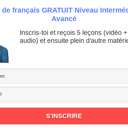
 de français GRATUIT Niveau Intermédi
Avancé
Inscris-toi et reçois 5 leçons (vidéo 
ire vraie en français
audio) et ensuite plein d'autre matérie
Un peu de vocabulaire
e
ne ouverture pour s’y introduire