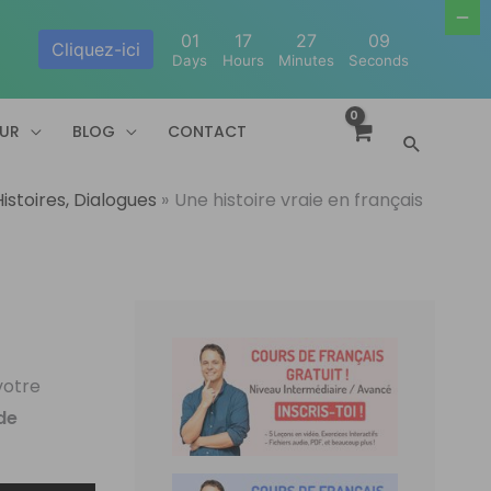
01
17
27
08
Cliquez-ici
Days
Hours
Minutes
Seconds
EUR
BLOG
CONTACT
Recherc
istoires, Dialogues
Une histoire vraie en français
votre
de