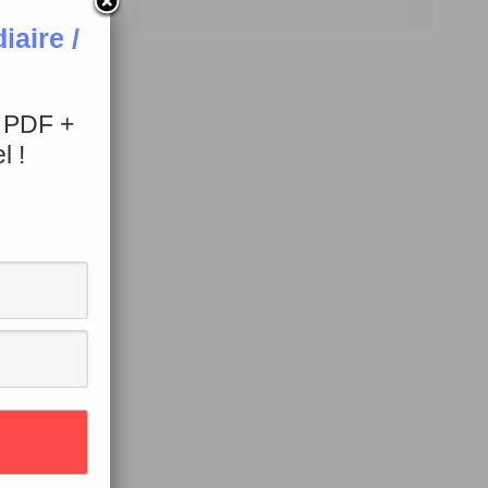
aire /
+ PDF +
l !