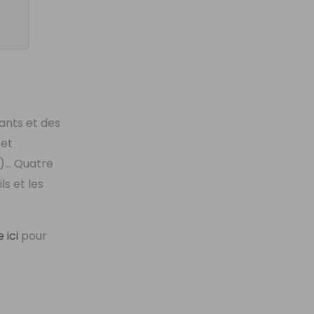
iants et des
 et
.)… Quatre
ls et les
 ici
pour