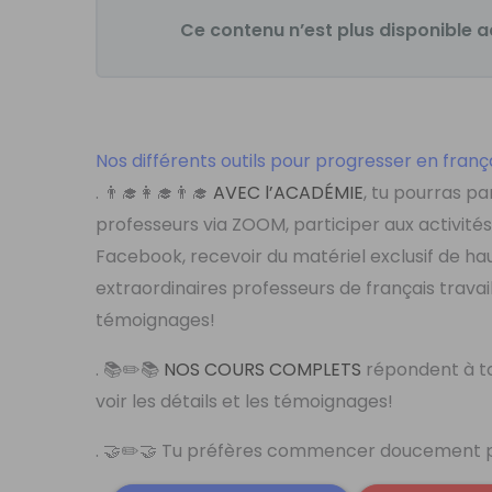
Ce contenu n’est plus disponible a
Nos différents outils pour progresser en frança
. 👨‍🎓👩‍🎓👨‍🎓
AVEC l’ACADÉMIE
, tu pourras pa
professeurs via ZOOM, participer aux activi
Facebook, recevoir du matériel exclusif de hau
extraordinaires professeurs de français travai
témoignages!
. 📚✏️📚
NOS COURS COMPLETS
répondent à tou
voir les détails et les témoignages!
. 🤝✏️🤝 Tu préfères commencer doucement par